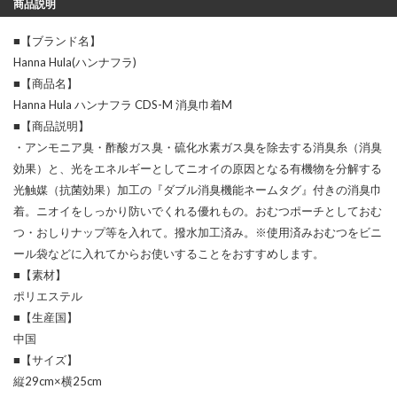
商品説明
■【ブランド名】
Hanna Hula(ハンナフラ)
■【商品名】
Hanna Hula ハンナフラ CDS-M 消臭巾着M
■【商品説明】
・アンモニア臭・酢酸ガス臭・硫化水素ガス臭を除去する消臭糸（消臭
効果）と、光をエネルギーとしてニオイの原因となる有機物を分解する
光触媒（抗菌効果）加工の『ダブル消臭機能ネームタグ』付きの消臭巾
着。ニオイをしっかり防いでくれる優れもの。おむつポーチとしておむ
つ・おしりナップ等を入れて。撥水加工済み。※使用済みおむつをビニ
ール袋などに入れてからお使いすることをおすすめします。
■【素材】
ポリエステル
■【生産国】
中国
■【サイズ】
縦29cm×横25cm