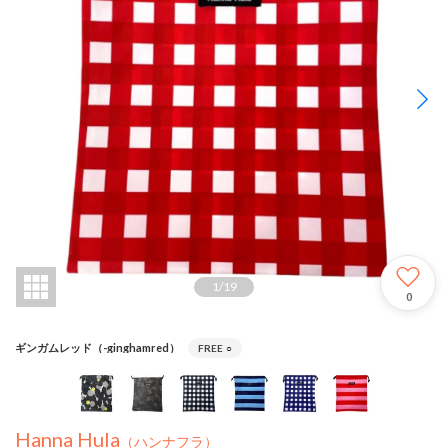
1
/
19
0
ギンガムレッド（-ginghamred）
FREE
○
Hanna Hula
（ハンナフラ）