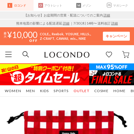
ロコンド
アウトレット
メゾン
マガシーク
【お知らせ】お盆期間の営業・配送についてのご案内
詳細
熊本地震の影響による配送遅延
詳細
｜7/30 (木) 14時〜 送料改訂
詳細
10,000
COLE..
Reebok
YOSUKE
HILLS..
キャンペーン
Z-CRAFT
CAWAII
mis..
NIKE
WOMEN
MEN
KIDS
SPORTS
OUTLET
COSME
HOME
B