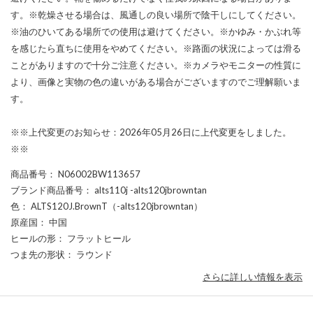
す。※乾燥させる場合は、風通しの良い場所で陰干しにしてください。
※油のひいてある場所での使用は避けてください。※かゆみ・かぶれ等
を感じたら直ちに使用をやめてください。※路面の状況によっては滑る
ことがありますので十分ご注意ください。※カメラやモニターの性質に
より、画像と実物の色の違いがある場合がございますのでご理解願いま
す。
※※上代変更のお知らせ：2026年05月26日に上代変更をしました。
※※
商品番号
： N06002BW113657
ブランド商品番号
： alts110j -alts120jbrowntan
色
： ALTS120J.BrownT（-alts120jbrowntan）
原産国
： 中国
ヒールの形
： フラットヒール
つま先の形状
： ラウンド
さらに詳しい情報を表示