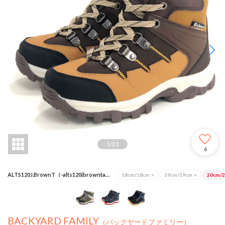
1
/
21
6
ALTS120J.BrownT（-alts120jbrowntan）
18cm/18cm
×
19cm/19cm
×
20cm/
BACKYARD FAMILY
（バックヤードファミリー）