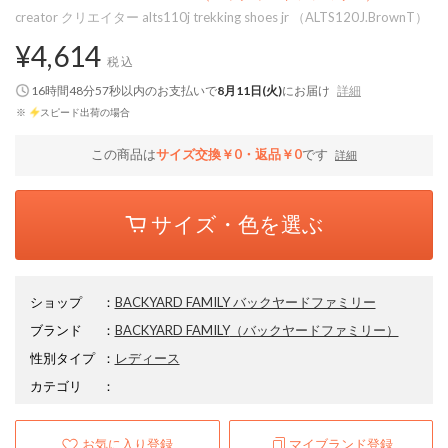
creator クリエイター alts110j trekking shoes jr （ALTS120J.BrownT）
¥4,614
税込
16時間48分56秒
以内
のお支払いで
8月11日(火)
にお届け
詳細
※
スピード出荷の場合
この商品は
サイズ交換￥0・返品￥0
です
詳細
サイズ・色を選ぶ
ショップ
：
BACKYARD FAMILY バックヤードファミリー
ブランド
：
BACKYARD FAMILY
（バックヤードファミリー）
性別タイプ
：
レディース
カテゴリ
：
お気に入り登録
マイブランド登録