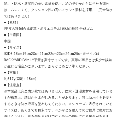
能。・防水・透湿性の高い素材を使用。足の甲やかかとに当たる部分
は、ムレにくく、クッション性の高いメッシュ素材を採用。（完全防水
ではありません）
■【素材】
[甲皮の種類]合成皮革・ポリエステル[底材の種類]合成ゴム
■【生産国】
中国
■【サイズ】
[KIDS]18cm19cm20cm21cm22cm23cm24cm25cm※サイズは
BACKYARD FAMILY平置き実寸サイズです。実際の商品とは多少の誤差
が生じる場合がございます。あらかじめご了承ください。
■【重量】
約517g(両足：18cm)
■【注意点】
※本製品は完全防水靴ではありません。防水・透湿素材を使用していま
すが構造上、縫目から水がしみることがあります。特に防水性を必要と
するときは防水液等を塗布してください。※シューズに表示されている
サイズは、あくまでも目安です。※かかとを踏んでのご使用は絶対にお
避けください。靴を傷めるだけでなく怪我の原因になる場合がありま