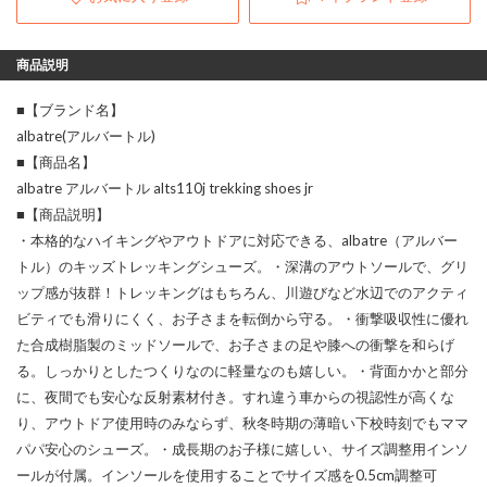
商品説明
■【ブランド名】
albatre(アルバートル)
■【商品名】
albatre アルバートル alts110j trekking shoes jr
■【商品説明】
・本格的なハイキングやアウトドアに対応できる、albatre（アルバー
トル）のキッズトレッキングシューズ。・深溝のアウトソールで、グリ
ップ感が抜群！トレッキングはもちろん、川遊びなど水辺でのアクティ
ビティでも滑りにくく、お子さまを転倒から守る。・衝撃吸収性に優れ
た合成樹脂製のミッドソールで、お子さまの足や膝への衝撃を和らげ
る。しっかりとしたつくりなのに軽量なのも嬉しい。・背面かかと部分
に、夜間でも安心な反射素材付き。すれ違う車からの視認性が高くな
り、アウトドア使用時のみならず、秋冬時期の薄暗い下校時刻でもママ
パパ安心のシューズ。・成長期のお子様に嬉しい、サイズ調整用インソ
ールが付属。インソールを使用することでサイズ感を0.5cm調整可