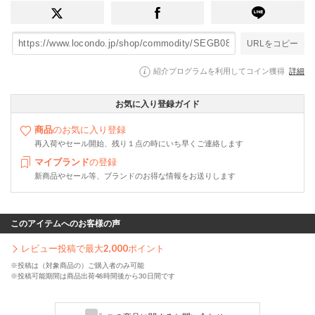
URLをコピー
紹介プログラムを利用してコイン獲得
詳細
お気に入り登録ガイド
商品
のお気に入り登録
再入荷やセール開始、残り１点の時にいち早くご連絡します
マイブランド
の登録
新商品やセール等、ブランドのお得な情報をお送りします
このアイテムへのお客様の声
レビュー投稿で最大
2,000
ポイント
※投稿は（対象商品の）ご購入者のみ可能
※投稿可能期間は商品出荷48時間後から30日間です