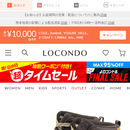
ロコンド
アウトレット
メゾン
マガシーク
【お知らせ】お盆期間の営業・配送についてのご案内
詳細
熊本地震の影響による配送遅延
詳細
｜7/30 (木) 14時〜 送料改訂
詳細
10,000
COLE..
Reebok
YOSUKE
HILLS..
キャンペーン
Z-CRAFT
CAWAII
mis..
NIKE
WOMEN
MEN
KIDS
SPORTS
OUTLET
COSME
HOME
B