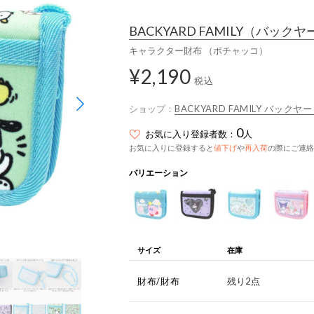
BACKYARD FAMILY
（バックヤ
キャラクター財布 （ポチャッコ）
¥2,190
税込
ショップ：
BACKYARD FAMILY バック
0
お気に入り登録者数：
人
お気に入りに登録すると
値下げ
や
再入荷
の際にご連絡
バリエーション
サイズ
在庫
財布/財布
残り2点