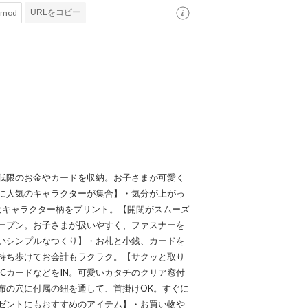
URLをコピー
低限のお金やカードを収納。お子さまが可愛く
に人気のキャラクターが集合】・気分が上がっ
なキャラクター柄をプリント。【開閉がスムーズ
ープン。お子さまが扱いやすく、ファスナーを
いシンプルなつくり】・お札と小銭、カードを
持ち歩けてお会計もラクラク。【サクッと取り
CカードなどをIN。可愛いカタチのクリア窓付
布の穴に付属の紐を通して、首掛けOK。すぐに
ゼントにもおすすめのアイテム】・お買い物や