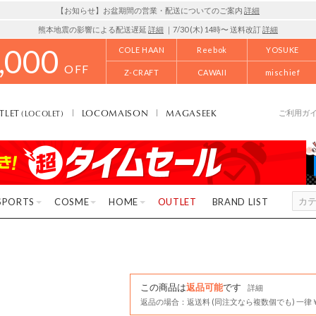
【お知らせ】お盆期間の営業・配送についてのご案内
詳細
熊本地震の影響による配送遅延
詳細
｜7/30 (木) 14時〜 送料改訂
詳細
,000
COLE HAAN
Reebok
YOSUKE
OFF
Z-CRAFT
CAWAII
mischief
TLET
LOCOMAISON
MAGASEEK
(LOCOLET)
ご利用ガ
SPORTS
COSME
HOME
OUTLET
BRAND LIST
この商品は
返品可能
です
詳細
返品の場合：返送料 (同注文なら複数個でも) 一律￥