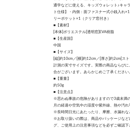
通学などに使える、キッズウォレット♪キャ
ト仕様】・内側：面ファスナー式小銭入れ×1
リーポケット×1（クリア窓付き）
■【素材】
[本体]ポリエステル[透明窓]EVA樹脂
■【生産国】
中国
■【サイズ】
[縦]約10cm／[横]約12cm／[厚さ]約2cm[ス
計測の実寸サイズです。実際の商品ならびに
合がございます。あらかじめご了承ください
■【重量】
約50g
■【注意点】
※思わぬ事故の危険がありますので3歳未満
月の経過や空気中の湿度や紫外線、熱や汚れ
※長時間日光にあたったり、摩擦、水漏れな
※お取り扱いの際は、商品やパッケージなど
グ、ご使用上の注意事項などを必ずご確認下