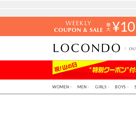
WEEKLY
¥
10
COUPON & SALE
OU
WOMEN
MEN
GIRLS
BOYS