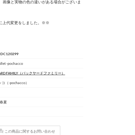
、画像と実物の色の違いがある場合がございま
日に上代変更をしました。※※
2DC120299
llet -pochacco
RD FAMILY
（バックヤードファミリー）
コ（-pochacco）
 春夏
この商品に関するお問い合わせ