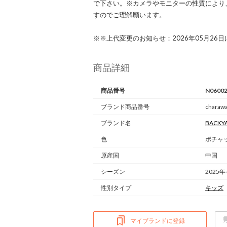
で下さい。※カメラやモニターの性質により
すのでご理解願います。
※※上代変更のお知らせ：2026年05月26
商品詳細
商品番号
N0600
ブランド商品番号
charawa
ブランド名
BACKYA
色
ポチャッ
原産国
中国
シーズン
2025年
性別タイプ
キッズ
マイブランドに登録