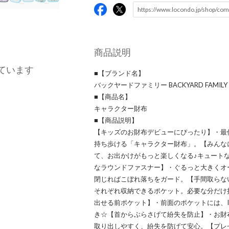
商品説明
ています
■【ブランド名】
バックヤードファミリー BACKYARD FAMILY
■【商品名】
キャラクター財布
■【商品説明】
【キッズのお財布デビューにぴったり】・最
持ち歩ける「キャラクター財布」。【みんな
て、お出かけがもっと楽しくなる♪キュート
なラウンドファスナー】・ぐるっと大きくオ
閉じればこぼれ落ちをガード。【手間取らな
それぞれ収納できるポケット。必要な分だけ
出せる前ポケット】・前面のポケットには、I
き☆【首からぶらさげて紛失を防止】・お財
取り出しやすく、紛失を防げて安心。【プレ