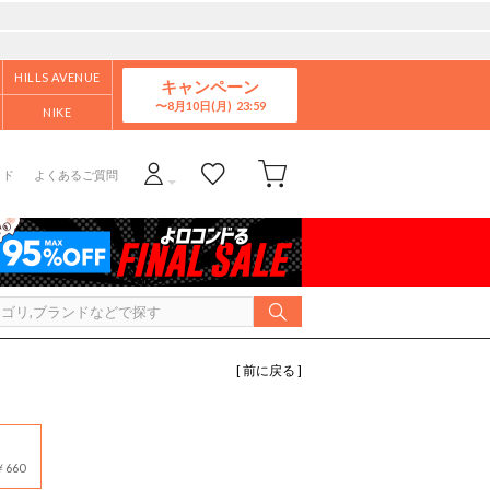
HILLS AVENUE
キャンペーン
8月10日(月)
NIKE
イド
よくあるご質問
[ 前に戻る ]
660