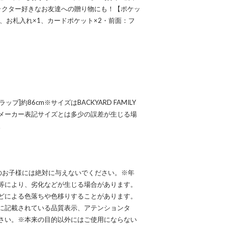
ラクター好きなお友達への贈り物にも！【ポケッ
、お札入れ×1、カードポケット×2・前面：フ
トラップ]約86cm※サイズはBACKYARD FAMILY
メーカー表記サイズとは多少の誤差が生じる場
。
のお子様には絶対に与えないでください。※年
等により、劣化などが生じる場合があります。
どによる色落ちや色移りすることがあります。
に記載されている品質表示、アテンションタ
さい。※本来の目的以外にはご使用にならない