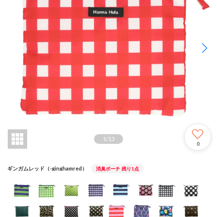
1
/
13
0
ギンガムレッド（-ginghamred）
消臭ポーチ
残り1点