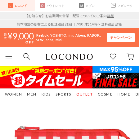
ロコンド
アウトレット
メゾン
マガシーク
【お知らせ】お盆期間の営業・配送についてのご案内
詳細
熊本地震の影響による配送遅延
詳細
｜7/30 (木) 14時〜 送料改訂
詳細
9,000
Reebok
YOSHITO
ing
Alpen
RABOK..
キャンペーン
SFW
coca
mini..
WOMEN
MEN
KIDS
SPORTS
OUTLET
COSME
HOME
B