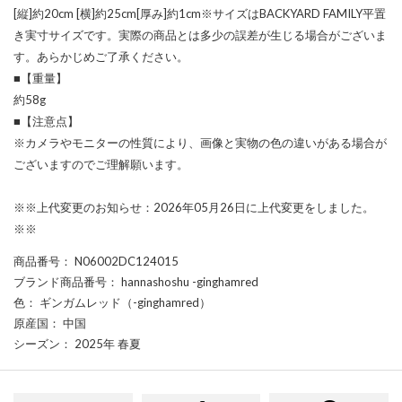
[縦]約20cm [横]約25cm[厚み]約1cm※サイズはBACKYARD FAMILY平置
き実寸サイズです。実際の商品とは多少の誤差が生じる場合がございま
す。あらかじめご了承ください。
■【重量】
約58g
■【注意点】
※カメラやモニターの性質により、画像と実物の色の違いがある場合が
ございますのでご理解願います。
※※上代変更のお知らせ：2026年05月26日に上代変更をしました。
※※
商品番号
： N06002DC124015
ブランド商品番号
： hannashoshu -ginghamred
色
： ギンガムレッド（-ginghamred）
原産国
： 中国
シーズン
： 2025年 春夏