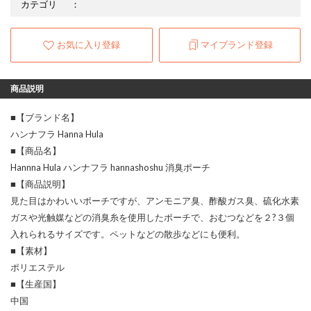
カテゴリ
：
お気に入り登録
マイブランド登録
商品説明
■【ブランド名】
ハンナフラ Hanna Hula
■【商品名】
Hannna Hula ハンナフラ hannashoshu 消臭ポーチ
■【商品説明】
見た目はかわいいポーチですが、アンモニア臭、酢酸ガス臭、硫化水素
ガスや光触媒などの消臭糸を使用したポーチで、おむつなどを２?３個
入れられるサイズです。ペットなどの散歩などにも便利。
■【素材】
ポリエステル
■【生産国】
中国