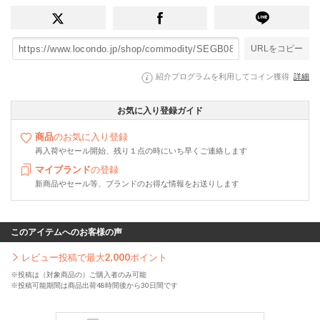
URLをコピー
紹介プログラムを利用してコイン獲得
詳細
お気に入り登録ガイド
商品
のお気に入り登録
再入荷やセール開始、残り１点の時にいち早くご連絡します
マイブランド
の登録
新商品やセール等、ブランドのお得な情報をお送りします
このアイテムへのお客様の声
レビュー投稿で最大
2,000
ポイント
※投稿は（対象商品の）ご購入者のみ可能
※投稿可能期間は商品出荷48時間後から30日間です