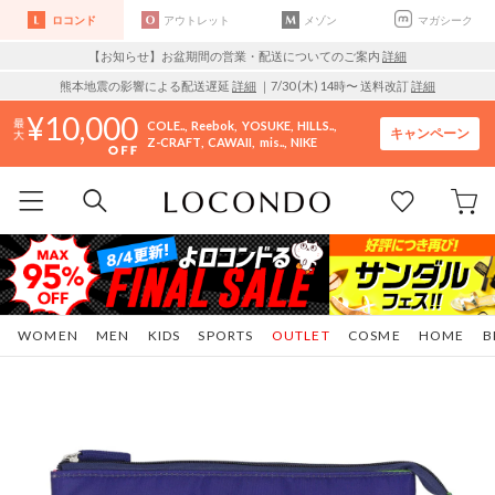
ロコンド
アウトレット
メゾン
マガシーク
【お知らせ】お盆期間の営業・配送についてのご案内
詳細
熊本地震の影響による配送遅延
詳細
｜7/30 (木) 14時〜 送料改訂
詳細
10,000
COLE..
Reebok
YOSUKE
HILLS..
キャンペーン
Z-CRAFT
CAWAII
mis..
NIKE
WOMEN
MEN
KIDS
SPORTS
OUTLET
COSME
HOME
B