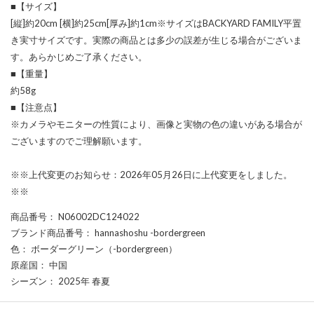
■【サイズ】
[縦]約20cm [横]約25cm[厚み]約1cm※サイズはBACKYARD FAMILY平置
き実寸サイズです。実際の商品とは多少の誤差が生じる場合がございま
す。あらかじめご了承ください。
■【重量】
約58g
■【注意点】
※カメラやモニターの性質により、画像と実物の色の違いがある場合が
ございますのでご理解願います。
※※上代変更のお知らせ：2026年05月26日に上代変更をしました。
※※
商品番号
： N06002DC124022
ブランド商品番号
： hannashoshu -bordergreen
色
： ボーダーグリーン（-bordergreen）
原産国
： 中国
シーズン
： 2025年 春夏