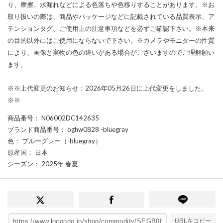
り、摩擦、水漏れなどによる色落ちや色移りすることがあります。※お
取り扱いの際は、商品やパッケージなどに記載されている品質表示、ア
テンションタグ、ご使用上の注意事項などを必ずご確認下さい。※本来
の目的以外にはご使用にならないで下さい。※カメラやモニターの性質
により、画像と実物の色の違いがある場合がございますのでご理解願い
ます。
※※上代変更のお知らせ：2026年05月26日に上代変更をしました。
※※
商品番号
： N06002DC142635
ブランド商品番号
： oghw0828 -bluegray
色
： ブルーグレー（-bluegray）
原産国
： 日本
シーズン
： 2025年 春夏
URLをコピー