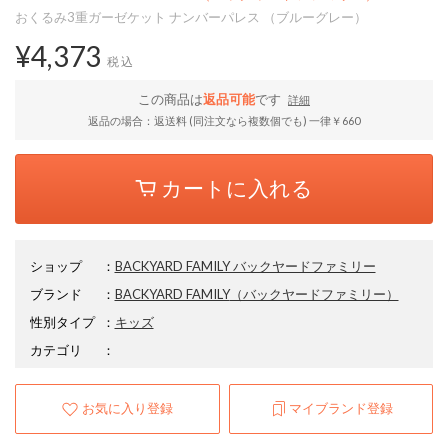
おくるみ3重ガーゼケット ナンバーパレス （ブルーグレー）
¥4,373
税込
この商品は
返品可能
です
詳細
返品の場合：返送料 (同注文なら複数個でも) 一律￥660
カートに入れる
ショップ
：
BACKYARD FAMILY バックヤードファミリー
ブランド
：
BACKYARD FAMILY
（バックヤードファミリー）
性別タイプ
：
キッズ
カテゴリ
：
お気に入り登録
マイブランド登録