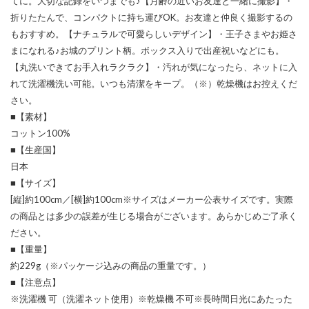
てに。大切な記録をいつまでも♪【月齢の近いお友達と一緒に撮影】・
折りたたんで、コンパクトに持ち運びOK。お友達と仲良く撮影するの
もおすすめ。【ナチュラルで可愛らしいデザイン】・王子さまやお姫さ
まになれる♪お城のプリント柄。ボックス入りで出産祝いなどにも。
【丸洗いできてお手入れラクラク】・汚れが気になったら、ネットに入
れて洗濯機洗い可能。いつも清潔をキープ。（※）乾燥機はお控えくだ
さい。
■【素材】
コットン100%
■【生産国】
日本
■【サイズ】
[縦]約100cm／[横]約100cm※サイズはメーカー公表サイズです。実際
の商品とは多少の誤差が生じる場合がございます。あらかじめご了承く
ださい。
■【重量】
約229g（※パッケージ込みの商品の重量です。）
■【注意点】
※洗濯機 可（洗濯ネット使用）※乾燥機 不可※長時間日光にあたった