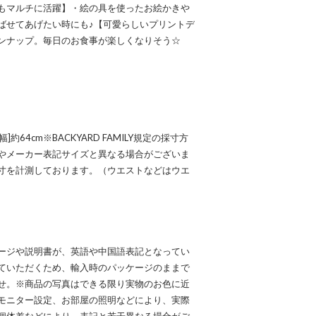
もマルチに活躍】・絵の具を使ったお絵かきや
ばせてあげたい時にも♪【可愛らしいプリントデ
ンナップ。毎日のお食事が楽しくなりそう☆
幅]約64cm※BACKYARD FAMILY規定の採寸方
やメーカー表記サイズと異なる場合がございま
寸を計測しております。（ウエストなどはウエ
ージや説明書が、英語や中国語表記となってい
ていただくため、輸入時のパッケージのままで
せ。※商品の写真はできる限り実物のお色に近
モニター設定、お部屋の照明などにより、実際