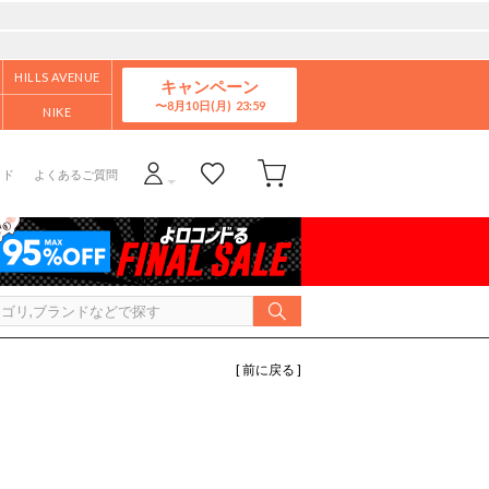
HILLS AVENUE
キャンペーン
8月10日(月)
NIKE
イド
よくあるご質問
[ 前に戻る ]