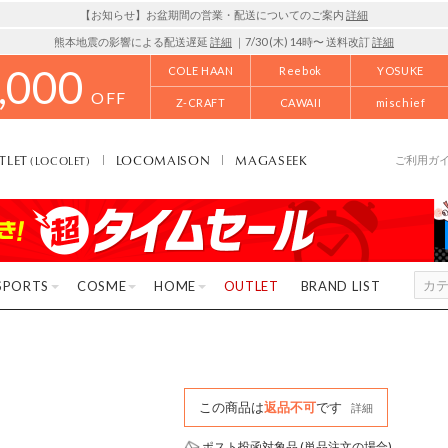
【お知らせ】お盆期間の営業・配送についてのご案内
詳細
熊本地震の影響による配送遅延
詳細
｜7/30 (木) 14時〜 送料改訂
詳細
,000
COLE HAAN
Reebok
YOSUKE
OFF
Z-CRAFT
CAWAII
mischief
TLET
LOCOMAISON
MAGASEEK
(LOCOLET)
ご利用ガ
SPORTS
COSME
HOME
OUTLET
BRAND LIST
この商品は
返品不可
です
詳細
ポスト投函対象品 (単品注文の場合)