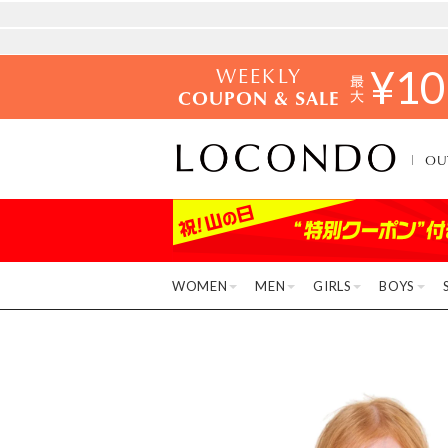
WEEKLY
¥
10
COUPON & SALE
OU
WOMEN
MEN
GIRLS
BOYS