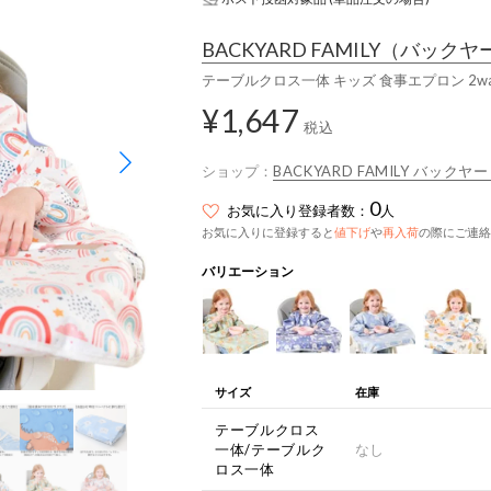
BACKYARD FAMILY
（バックヤ
テーブルクロス一体 キッズ 食事エプロン 2w
¥1,647
税込
ショップ：
BACKYARD FAMILY バック
0
お気に入り登録者数：
人
お気に入りに登録すると
値下げ
や
再入荷
の際にご連絡
バリエーション
サイズ
在庫
テーブルクロス
一体/テーブルク
なし
ロス一体