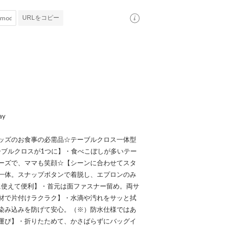
URLをコピー
y
ッズのお食事の必需品☆テーブルクロス一体型
ーブルクロスが1つに】・食べこぼしが多いテー
ーズで、ママも笑顔☆【シーンに合わせてスタ
一体。スナップボタンで着脱し、エプロンのみ
に使えて便利】・首元は面ファスナー留め。両サ
材で片付けラクラク】・水滴や汚れをサッと拭
染み込みを防げて安心。（※）防水仕様ではあ
運び】・折りたためて、かさばらずにバッグイ