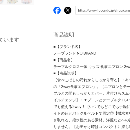
商品説明
ています
■【ブランド名】
ノーブランド NO BRAND
■【商品名】
テーブルクロス一体 キッズ 食事エプロン 2wa
■【商品説明】
【食べこぼしの汚れからしっかり守る】・キ
の「2way食事エプロン」。【エプロンとテ
ブルとの間もしっかりカバー。片付けもスム
イルチェンジ】・エプロンとテーブルクロス
でも使える2way！【いつでもどこでも手軽
イドの紐とバックルベルトで固定◎【撥水素
き取れる、撥水性のある素材。洋服などへの
りません。【お出かけ時はコンパクトに持ち