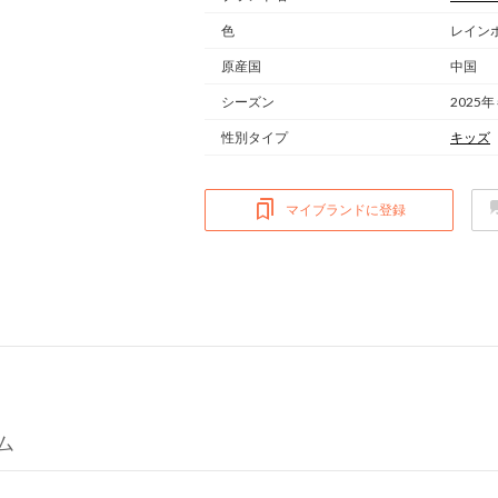
色
レインボ
原産国
中国
シーズン
2025年
性別タイプ
キッズ
マイブランドに登録
ム