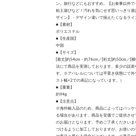
ン。旅行などにもおすすめ。【お食事以外で
粘土遊びなど！汚れを気にせず思いっきり遊
ザイン】・デザイン違いで揃えたくなるライ
■【素材】
ポリエステル
■【生産国】
中国
■【サイズ】
[着丈]約54cm・約76cm／[裄丈]約50cm／[横
法にて商品を実測しております。多少の誤差
す。※アパレルについては平置き状態にて外
スト幅×2での表記になっています。）
■【重量】
約94g
■【注意点】
※海外輸入品のため、商品によってはパッケ
る場合があります。商品を安価でご提供させ
のお届けとなります。予めご了承くださいま
づけるように加工しておりますが、お使いの