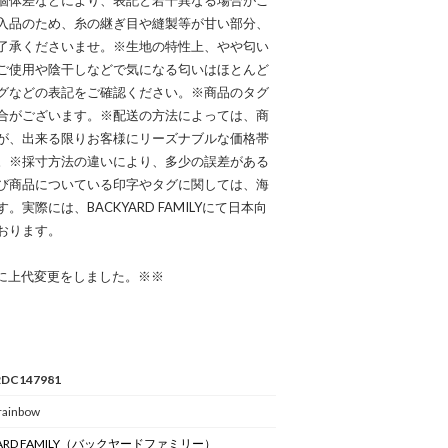
個体差などにより、表記と若干異なる場合がご
入品のため、糸の継ぎ目や縫製等が甘い部分、
了承くださいませ。※生地の特性上、やや匂い
ご使用や陰干しなどで気になる匂いはほとんど
グなどの表記をご確認ください。※商品のタグ
合がございます。※配送の方法によっては、商
が、出来る限りお客様にリーズナブルな価格帯
。※採寸方法の違いにより、多少の誤差がある
び商品についている印字やタグに関しては、海
際には、BACKYARD FAMILYにて日本向
おります。
日に上代変更をしました。※※
2DC147981
rainbow
RD FAMILY
（バックヤードファミリー）