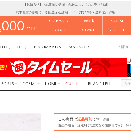
【お知らせ】お盆期間の営業・配送についてのご案内
詳細
熊本地震の影響による配送遅延
詳細
｜7/30 (木) 14時〜 送料改訂
詳細
,000
COLE HAAN
Reebok
YOSUKE
OFF
Z-CRAFT
CAWAII
mischief
TLET
LOCOMAISON
MAGASEEK
(LOCOLET)
ご利用ガ
SPORTS
COSME
HOME
OUTLET
BRAND LIST
この商品は
返品可能
です
詳細
返品の場合：返送料 (同注文なら複数個でも) 一律￥