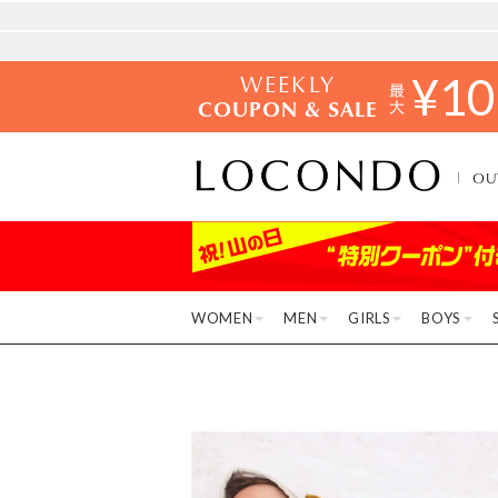
WEEKLY
¥
10
COUPON & SALE
OU
WOMEN
MEN
GIRLS
BOYS