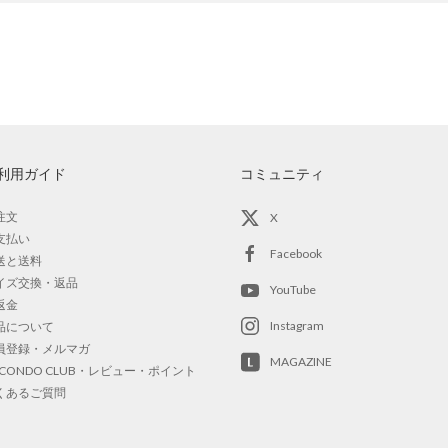
利用ガイド
コミュニティ
注文
X
支払い
Facebook
送と送料
イズ交換・返品
YouTube
返金
Instagram
品について
員登録・メルマガ
MAGAZINE
OCONDO CLUB・レビュー・ポイント
くあるご質問