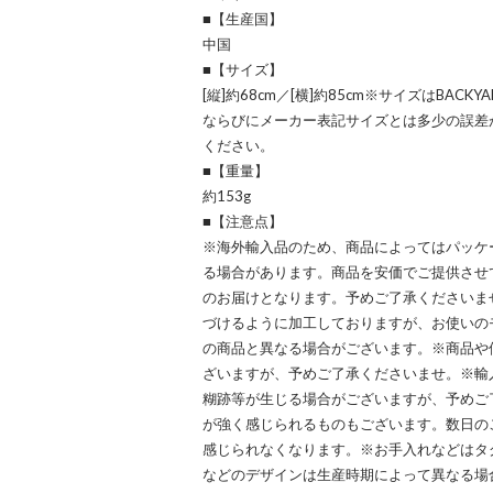
■【生産国】
中国
■【サイズ】
[縦]約68cm／[横]約85cm※サイズはBACK
ならびにメーカー表記サイズとは多少の誤差
ください。
■【重量】
約153g
■【注意点】
※海外輸入品のため、商品によってはパッケ
る場合があります。商品を安価でご提供させ
のお届けとなります。予めご了承くださいま
づけるように加工しておりますが、お使いの
の商品と異なる場合がございます。※商品や
ざいますが、予めご了承くださいませ。※輸
糊跡等が生じる場合がございますが、予めご
が強く感じられるものもございます。数日の
感じられなくなります。※お手入れなどはタ
などのデザインは生産時期によって異なる場