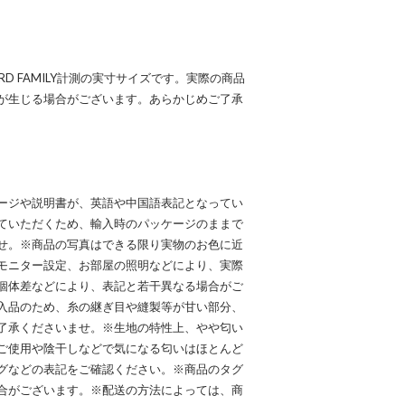
YARD FAMILY計測の実寸サイズです。実際の商品
が生じる場合がございます。あらかじめご了承
ージや説明書が、英語や中国語表記となってい
ていただくため、輸入時のパッケージのままで
せ。※商品の写真はできる限り実物のお色に近
モニター設定、お部屋の照明などにより、実際
個体差などにより、表記と若干異なる場合がご
入品のため、糸の継ぎ目や縫製等が甘い部分、
了承くださいませ。※生地の特性上、やや匂い
ご使用や陰干しなどで気になる匂いはほとんど
グなどの表記をご確認ください。※商品のタグ
合がございます。※配送の方法によっては、商