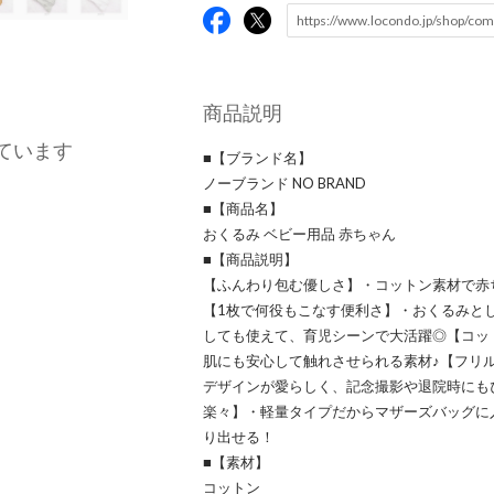
商品説明
ています
■【ブランド名】
ノーブランド NO BRAND
■【商品名】
おくるみ ベビー用品 赤ちゃん
■【商品説明】
【ふんわり包む優しさ】・コットン素材で赤
【1枚で何役もこなす便利さ】・おくるみと
しても使えて、育児シーンで大活躍◎【コッ
肌にも安心して触れさせられる素材♪【フリ
デザインが愛らしく、記念撮影や退院時にも
楽々】・軽量タイプだからマザーズバッグに
り出せる！
■【素材】
コットン