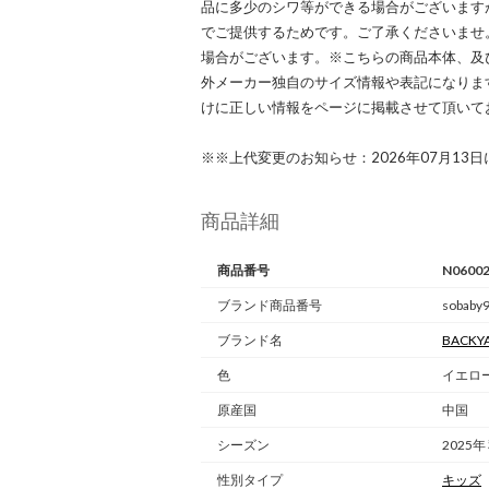
品に多少のシワ等ができる場合がございます
でご提供するためです。ご了承くださいませ
場合がございます。※こちらの商品本体、及
外メーカー独自のサイズ情報や表記になります。実
けに正しい情報をページに掲載させて頂いて
※※上代変更のお知らせ：2026年07月13
商品詳細
商品番号
N0600
ブランド商品番号
sobaby9
ブランド名
BACKYA
色
イエロー（
原産国
中国
シーズン
2025年
性別タイプ
キッズ