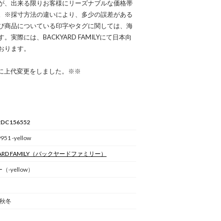
が、出来る限りお客様にリーズナブルな価格帯
。※採寸方法の違いにより、多少の誤差がある
び商品についている印字やタグに関しては、海
際には、BACKYARD FAMILYにて日本向
おります。
日に上代変更をしました。※※
2DC156552
951 -yellow
RD FAMILY
（バックヤードファミリー）
-yellow）
 秋冬