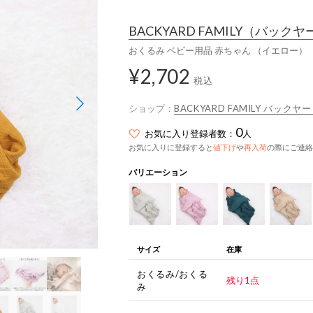
BACKYARD FAMILY
（バックヤ
おくるみ ベビー用品 赤ちゃん （イエロー）
¥2,702
税込
ショップ：
BACKYARD FAMILY バック
0
お気に入り登録者数：
人
お気に入りに登録すると
値下げ
や
再入荷
の際にご連絡
バリエーション
サイズ
在庫
おくるみ/おくる
残り1点
み