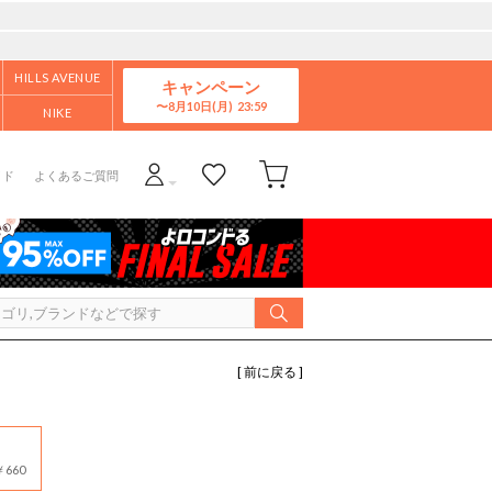
HILLS AVENUE
キャンペーン
8月10日(月)
NIKE
イド
よくあるご質問
[ 前に戻る ]
660