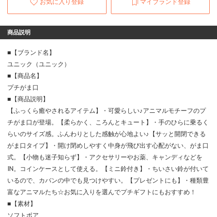
お気に入り登録
マイブランド登録
商品説明
■【ブランド名】
ユニック（ユニック）
■【商品名】
プチがま口
■【商品説明】
【ふっくら癒やされるアイテム】・可愛らしい♪アニマルモチーフのプ
チがま口が登場。【柔らかく、ころんとキュート】・手のひらに乗るく
らいのサイズ感。ふんわりとした感触が心地よい♪【サッと開閉できる
がま口タイプ】・開け閉めしやすく中身が飛び出す心配がない、がま口
式。【小物も迷子知らず】・アクセサリーやお薬、キャンディなどを
IN。コインケースとして使える。【ミニ鈴付き】・ちいさい鈴が付いて
いるので、カバンの中でも見つけやすい。【プレゼントにも】・種類豊
富なアニマルたち☆お気に入りを選んでプチギフトにもおすすめ！
■【素材】
ソフトボア