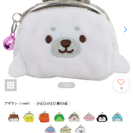
1
/
20
0
アザラシ（-seal）
がま口/がま口
残り3点