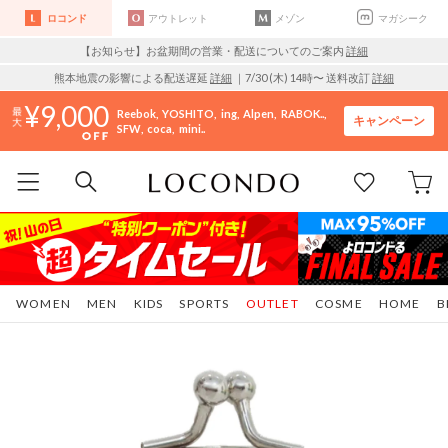
ロコンド
アウトレット
メゾン
マガシーク
【お知らせ】お盆期間の営業・配送についてのご案内
詳細
熊本地震の影響による配送遅延
詳細
｜7/30 (木) 14時〜 送料改訂
詳細
9,000
Reebok
YOSHITO
ing
Alpen
RABOK..
キャンペーン
SFW
coca
mini..
WOMEN
MEN
KIDS
SPORTS
OUTLET
COSME
HOME
B