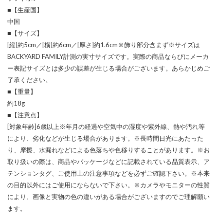
■【生産国】
中国
■【サイズ】
[縦]約5cm／[横]約6cm／[厚さ]約1.6cm※飾り部分含まず※サイズは
BACKYARD FAMILY計測の実寸サイズです。実際の商品ならびにメーカ
ー表記サイズとは多少の誤差が生じる場合がございます。あらかじめご
了承ください。
■【重量】
約18g
■【注意点】
[対象年齢]6歳以上※年月の経過や空気中の湿度や紫外線、熱や汚れ等
により、劣化などが生じる場合があります。※長時間日光にあたった
り、摩擦、水漏れなどによる色落ちや色移りすることがあります。※お
取り扱いの際は、商品やパッケージなどに記載されている品質表示、ア
テンションタグ、ご使用上の注意事項などを必ずご確認下さい。※本来
の目的以外にはご使用にならないで下さい。※カメラやモニターの性質
により、画像と実物の色の違いがある場合がございますのでご理解願い
ます。