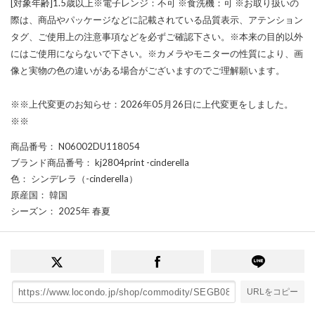
[対象年齢]1.5歳以上※電子レンジ：不可 ※食洗機：可 ※お取り扱いの
際は、商品やパッケージなどに記載されている品質表示、アテンション
タグ、ご使用上の注意事項などを必ずご確認下さい。※本来の目的以外
にはご使用にならないで下さい。※カメラやモニターの性質により、画
像と実物の色の違いがある場合がございますのでご理解願います。
※※上代変更のお知らせ：2026年05月26日に上代変更をしました。
※※
商品番号
： N06002DU118054
ブランド商品番号
： kj2804print -cinderella
色
： シンデレラ（-cinderella）
原産国
： 韓国
シーズン
： 2025年 春夏
URLをコピー