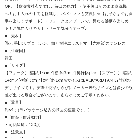
OK。【食洗機対応で忙しい毎日の味方】・使用後はそのまま食洗機
へ！お手入れの手間を軽減し、パパ・ママも笑顔に☆【お子さまのお食
事を楽しくサポート】・フォークとスプーンで、異なる絵柄を楽しめ
る！お気に入りのカトラリーで気分もアップ♪
■【素材】
[取っ手]ポリプロピレン、熱可塑性エラストマー[先端部]ステンレス
■【生産国】
韓国
■【サイズ】
【フォーク】[縦]約14cm／[横]約3cm／[奥行]約1cm【スプーン】[縦]約
14cm／[横]約3cm／[奥行]約1cm※サイズはBACKYARD FAMILY計測の
実寸サイズです。実際の商品ならびにメーカー表記サイズとは多少の誤
差が生じる場合がございます。あらかじめご了承ください。
■【重量】
約64g（※パッケージ込みの商品の重量です。）
■【耐熱・耐冷効力】
・耐熱温度：130度
■【注意点】