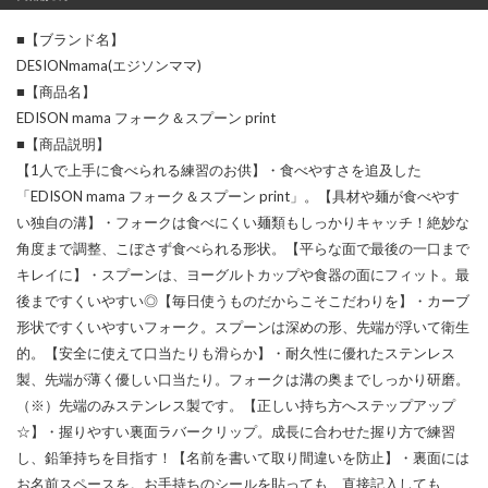
■【ブランド名】
DESIONmama(エジソンママ)
■【商品名】
EDISON mama フォーク＆スプーン print
■【商品説明】
【1人で上手に食べられる練習のお供】・食べやすさを追及した
「EDISON mama フォーク＆スプーン print」。【具材や麺が食べやす
い独自の溝】・フォークは食べにくい麺類もしっかりキャッチ！絶妙な
角度まで調整、こぼさず食べられる形状。【平らな面で最後の一口まで
キレイに】・スプーンは、ヨーグルトカップや食器の面にフィット。最
後まですくいやすい◎【毎日使うものだからこそこだわりを】・カーブ
形状ですくいやすいフォーク。スプーンは深めの形、先端が浮いて衛生
的。【安全に使えて口当たりも滑らか】・耐久性に優れたステンレス
製、先端が薄く優しい口当たり。フォークは溝の奥までしっかり研磨。
（※）先端のみステンレス製です。【正しい持ち方へステップアップ
☆】・握りやすい裏面ラバークリップ。成長に合わせた握り方で練習
し、鉛筆持ちを目指す！【名前を書いて取り間違いを防止】・裏面には
お名前スペースを。お手持ちのシールを貼っても、直接記入しても