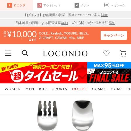
ロコンド
アウトレット
メゾン
マガシーク
【お知らせ】お盆期間の営業・配送についてのご案内
詳細
熊本地震の影響による配送遅延
詳細
｜7/30 (木) 14時〜 送料改訂
詳細
10,000
COLE..
Reebok
YOSUKE
HILLS..
キャンペーン
Z-CRAFT
CAWAII
mis..
NIKE
WOMEN
MEN
KIDS
SPORTS
OUTLET
COSME
HOME
B