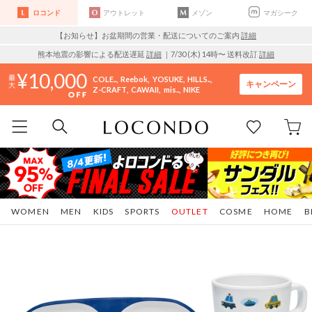
ロコンド
アウトレット
メゾン
マガシーク
【お知らせ】お盆期間の営業・配送についてのご案内
詳細
熊本地震の影響による配送遅延
詳細
｜7/30 (木) 14時〜 送料改訂
詳細
10,000
COLE..
Reebok
YOSUKE
HILLS..
キャンペーン
Z-CRAFT
CAWAII
mis..
NIKE
WOMEN
MEN
KIDS
SPORTS
OUTLET
COSME
HOME
B