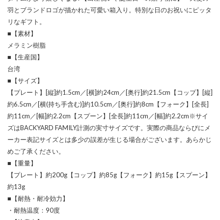
羽とブランドロゴが描かれた可愛い箱入り。特別な日のお祝いにピッタ
リなギフト。
■【素材】
メラミン樹脂
■【生産国】
台湾
■【サイズ】
【プレート】[縦]約1.5cm／[横]約24cm／[奥行]約21.5cm【コップ】[縦]
約6.5cm／[横(持ち手含む)]約10.5cm／[奥行]約8cm【フォーク】[全長]
約11cm／[幅]約2.2cm【スプーン】[全長]約11cm／[幅]約2.2cm※サイ
ズはBACKYARD FAMILY計測の実寸サイズです。実際の商品ならびにメ
ーカー表記サイズとは多少の誤差が生じる場合がございます。あらかじ
めご了承ください。
■【重量】
【プレート】約200g【コップ】約85g【フォーク】約15g【スプーン】
約13g
■【耐熱・耐冷効力】
・耐熱温度：90度