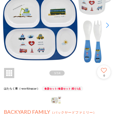
1
/
14
0
はたらく車（-workingcar）
食器セット/食器セット
残り1点
BACKYARD FAMILY
（バックヤードファミリー）