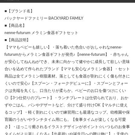
■【ブランド名】
バックヤードファミリー BACKYARD FAMILY
■【商品名】
nenne-futurum メラミン食器ギフトセット
■【商品説明】
【ママもベビーも嬉しい】・落ち着いた色合いがおしゃれなnenne-
futurumからメラミン食器ギフトが発売♪【nenne-futurum】・赤ちゃん
が安心してねんねができ、未来に向かって健やかに成長して欲しい意味
合いを込めて作られたブランド【ママも安心なメラミン食器】・セット
商品は全てメラミン樹脂素材。落としても食器が割れにくく傷も付きに
くいので安心♪【スプーン・フォークデビューに】・スプーンとフォー
クは先端を丸くし、口当たりが柔らか。ベビーのお口を傷つけにくい
◎【3つ仕切りのプレート】・ランチプレートは仕切られており、おか
ずやごはん、パンやデザートなど、分けて盛り付けOK【マルチに使え
るコップ】・軽く割れにくいので練習用にも最適なコップ。幼稚園や保
育園のうがいやランチタイム用にも。【食事タイムが楽しくなる可愛
さ】・ほっこり癒されるイラストデザインがポイント☆いつものお食事
タイムがより楽しくなる♪【出産祝いや誕生日への贈り物に】・天使の