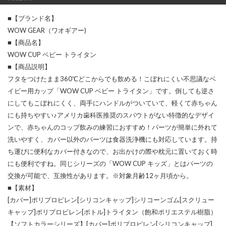
■【ブランド名】
WOW GEAR（ワオギアー)
■【商品名】
WOW CUP ベビー トライタン
■【商品説明】
フタをつけたまま360℃どこからでも飲める！こぼれにくい不思議なベ
イビー用カップ「WOW CUP ベビー トライタン」です。倒しても逆さ
にしてもこぼれにくく、両手にハンドルがついていて、軽くて赤ちゃん
にも持ちやすい♪アメリカ歯科医推奨のスパウトがない特徴的なデザイ
ンで、赤ちゃんのコップ飲みの練習におすすめ！パーツが簡単に外れて
洗いやすく、カバー以外のパーツは食器洗浄機にも対応しています。持
ち運びに便利なカバー付きなので、お出かけの際や枕元に置いておく時
にも便利ですね。同じシリーズの「WOW CUP キッズ」とはパーツの
交換が可能で、互換性があります。※対象月齢12ヶ月頃から。
■【素材】
[カバー]ポリプロピレン[シリコンキャップ]シリコーンゴム[スクリュー
キャップ]ポリプロピレン[ボトル]トライタン（飽和ポリエステル樹脂）
【ソフトカラーシリーズ】[カバー]ポリプロピレン[シリコンキャップ]