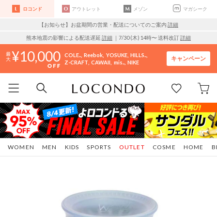
ロコンド
アウトレット
メゾン
マガシーク
【お知らせ】お盆期間の営業・配送についてのご案内
詳細
熊本地震の影響による配送遅延
詳細
｜7/30 (木) 14時〜 送料改訂
詳細
10,000
COLE..
Reebok
YOSUKE
HILLS..
キャンペーン
Z-CRAFT
CAWAII
mis..
NIKE
WOMEN
MEN
KIDS
SPORTS
OUTLET
COSME
HOME
B