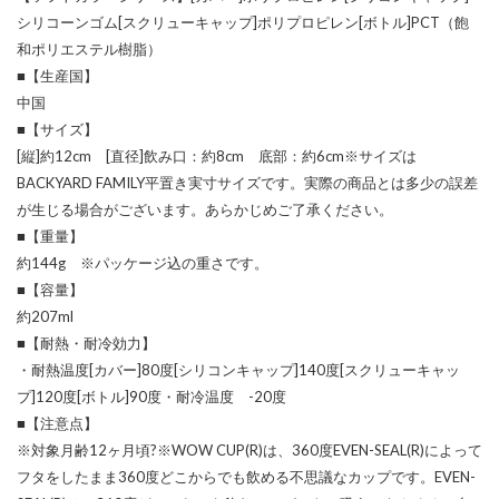
シリコーンゴム[スクリューキャップ]ポリプロピレン[ボトル]PCT（飽
和ポリエステル樹脂）
■【生産国】
中国
■【サイズ】
[縦]約12cm [直径]飲み口：約8cm 底部：約6cm※サイズは
BACKYARD FAMILY平置き実寸サイズです。実際の商品とは多少の誤差
が生じる場合がございます。あらかじめご了承ください。
■【重量】
約144g ※パッケージ込の重さです。
■【容量】
約207ml
■【耐熱・耐冷効力】
・耐熱温度[カバー]80度[シリコンキャップ]140度[スクリューキャッ
プ]120度[ボトル]90度・耐冷温度 -20度
■【注意点】
※対象月齢12ヶ月頃?※WOW CUP(R)は、360度EVEN-SEAL(R)によって
フタをしたまま360度どこからでも飲める不思議なカップです。EVEN-