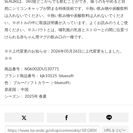
SEAL(R)は、360度どこからでも飲むことができ、吸うのをやめると自
然にシリコンキャップが閉まる特殊技術です。※熱い飲み物や炭酸飲料
は入れないでください。※熱い飲み物や炭酸飲料は入れないでくださ
い。※ボトルの中に取扱説明書が入っています。よくお読みのうえご使
用ください。※スパウトとは、哺乳瓶の乳首とストローとの間に位置づ
けられる赤ちゃん用マグの飲み口の一種です。
※※上代変更のお知らせ：2026年05月26日に上代変更をしました。
※※
商品番号
： N06002DU130771
ブランド商品番号
： kjk10125 -bluesoft
色
： ブルー/ソフトカラー（-bluesoft）
原産国
： 中国
シーズン
： 2025年 春夏
URLをコピー