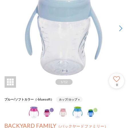
1
/
12
0
ブルー/ソフトカラー（-bluesoft）
カップ/カップ
○
BACKYARD FAMILY
（バックヤードファミリー）