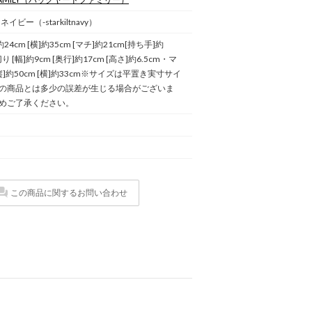
ビー（-starkiltnavy）
24cm [横]約35cm [マチ]約21cm[持ち手]約
り [幅]約9cm [奥行]約17cm [高さ]約6.5cm・マ
縦]約50cm [横]約33cm※サイズは平置き実寸サイ
の商品とは多少の誤差が生じる場合がございま
めご了承ください。
この商品に関するお問い合わせ