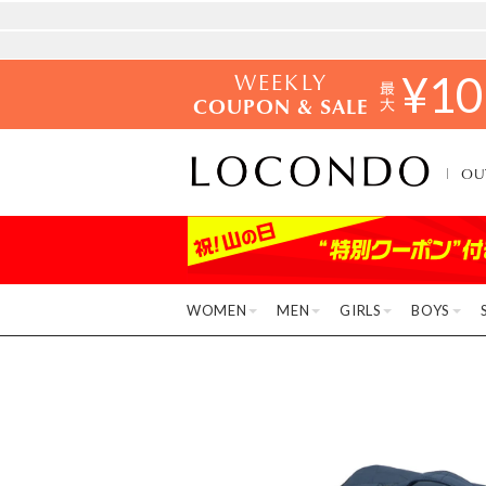
WEEKLY
¥
10
COUPON & SALE
OU
WOMEN
MEN
GIRLS
BOYS