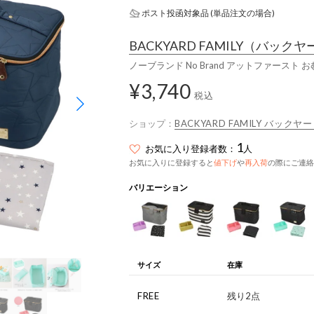
ポスト投函対象品 (単品注文の場合)
BACKYARD FAMILY
（バックヤ
ノーブランド No Brand アットファースト
¥3,740
税込
ショップ：
BACKYARD FAMILY バック
1
お気に入り登録者数：
人
お気に入りに登録すると
値下げ
や
再入荷
の際にご連絡
バリエーション
サイズ
在庫
FREE
残り2点