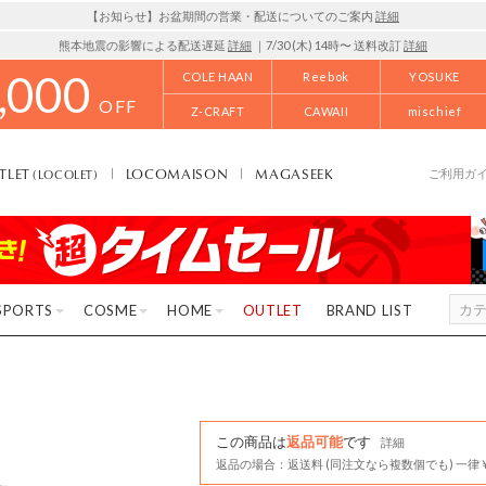
【お知らせ】お盆期間の営業・配送についてのご案内
詳細
熊本地震の影響による配送遅延
詳細
｜7/30 (木) 14時〜 送料改訂
詳細
,000
COLE HAAN
Reebok
YOSUKE
OFF
Z-CRAFT
CAWAII
mischief
TLET
LOCOMAISON
MAGASEEK
(LOCOLET)
ご利用ガ
SPORTS
COSME
HOME
OUTLET
BRAND LIST
この商品は
返品可能
です
詳細
返品の場合：返送料 (同注文なら複数個でも) 一律￥