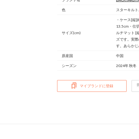
色
スターキルト.ネイ
・ケース[縦]約
13.5cm・仕切
サイズ(cm)
ルチマット [
ズです。実際
す。あらかじ
原産国
中国
シーズン
2024年 秋冬
マイブランドに登録