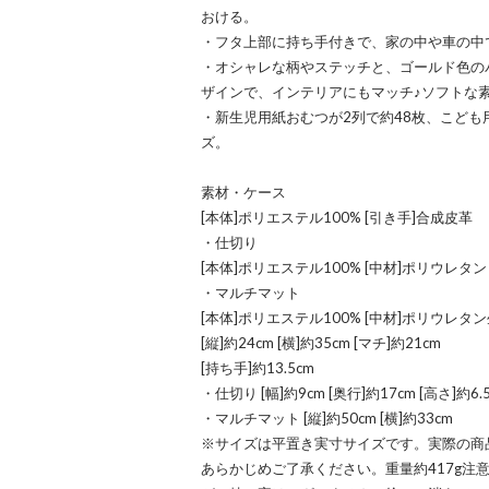
おける。
・フタ上部に持ち手付きで、家の中や車の中
・オシャレな柄やステッチと、ゴールド色の
ザインで、インテリアにもマッチ♪ソフトな
・新生児用紙おむつが2列で約48枚、こども
ズ。
素材・ケース
[本体]ポリエステル100% [引き手]合成皮革
・仕切り
[本体]ポリエステル100% [中材]ポリウレタン
・マルチマット
[本体]ポリエステル100% [中材]ポリウレ
[縦]約24cm [横]約35cm [マチ]約21cm
[持ち手]約13.5cm
・仕切り [幅]約9cm [奥行]約17cm [高さ]約6.
・マルチマット [縦]約50cm [横]約33cm
※サイズは平置き実寸サイズです。実際の商
あらかじめご了承ください。重量約417g注