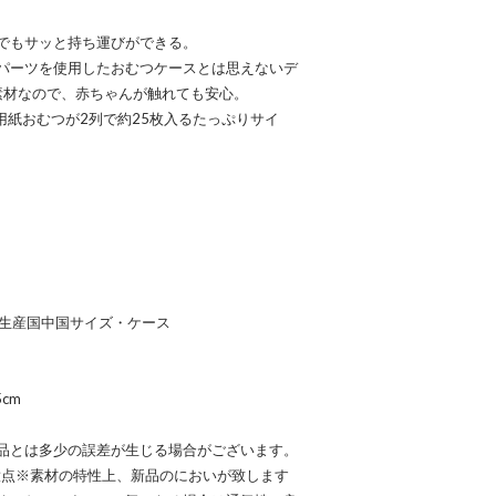
でもサッと持ち運びができる。
パーツを使用したおむつケースとは思えないデ
素材なので、赤ちゃんが触れても安心。
用紙おむつが2列で約25枚入るたっぷりサイ
タン生産国中国サイズ・ケース
5cm
品とは多少の誤差が生じる場合がございます。
意点※素材の特性上、新品のにおいが致します