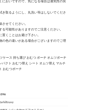
くにおいですので、気になる場合は通気性の良
拭き取るようにし、丸洗い等はしないでくださ
燥させてください。
する可能性がありますのでご注意ください。
に置くことはお避け下さい。
物の色の違いがある場合がございますのでご理
ムツケース 持ち運び おむつ ポーチ オムツポーチ
ンパクト おむつ替え シート オムツ替え マルチ
ト おむつポーチ
5396
arkiltnavy
AMILY
（バックヤードファミリー）