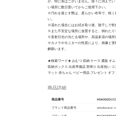
が、特に害はございません。徐々に消えてい
い場所に数日置いてからご使用下さい。
※汚れを落とす際は、柔らかい布等で、軽く
い。
※濡れた場合にはお拭き取り後、陰干しで乾
※また不安定な場所に放置すると、倒れたり
※直射日光の当たる場所や、高温多湿の場所
※カメラやモニターの性質により、画像と実
解願います。
★検索ワード★ おむつ 収納 ケース 通販 オ
収納ボックス 出産準備品 里帰り 出産祝い コ
マット 赤ちゃん ベビー用品 プレゼント ギフ
商品詳細
商品番号
N06002DU1
ブランド商品番号
omutucase -st
ブランド名
BACKYARD F