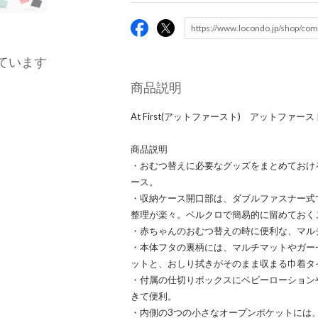
ています
商品説明
At First(アットファースト) アットファー
商品説明
・おむつ替えに必要なグッズをまとめておけ
ース。
・収納ケース開口部は、ダブルファスナー式
整理が楽々。ベルクロで簡易的に留めておく
・赤ちゃんのおむつ替えの時に便利な、マル
・本体フタの裏柄には、マルチマットやガー
ットと、おしり拭きがそのまま収まる巾着タ
・付属の仕切りボックスにベビーローション
きて便利。
・内側の3つの小さなオープンポケットには