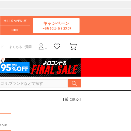
HILLS AVENUE
キャンペーン
8月10日(月)
NIKE
イド
よくあるご質問
[ 前に戻る ]
660