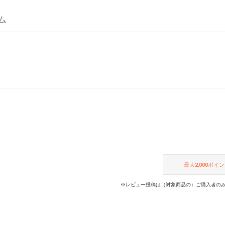
ム
最大
2,000
ポイン
※レビュー投稿は（対象商品の）ご購入者のみ