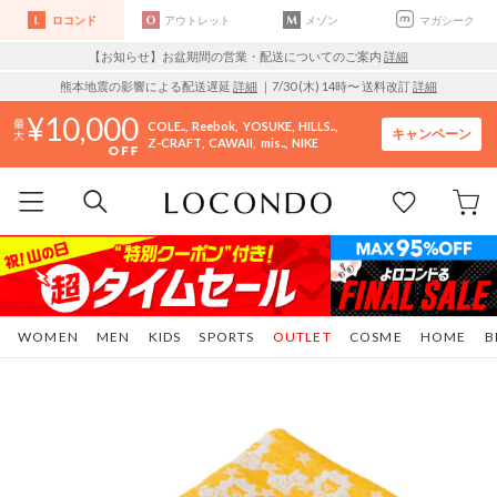
ロコンド
アウトレット
メゾン
マガシーク
【お知らせ】お盆期間の営業・配送についてのご案内
詳細
熊本地震の影響による配送遅延
詳細
｜7/30 (木) 14時〜 送料改訂
詳細
10,000
COLE..
Reebok
YOSUKE
HILLS..
キャンペーン
Z-CRAFT
CAWAII
mis..
NIKE
WOMEN
MEN
KIDS
SPORTS
OUTLET
COSME
HOME
B