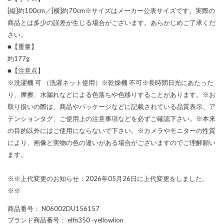
[縦]約100cm／[横]約70cm※サイズはメーカー公表サイズです。実際の
商品とは多少の誤差が生じる場合がございます。あらかじめご了承くだ
さい。
■【重量】
約177g
■【注意点】
※洗濯機 可 （洗濯ネット使用）※乾燥機 不可※長時間日光にあたった
り、摩擦、水漏れなどによる色落ちや色移りすることがあります。※お
取り扱いの際は、商品やパッケージなどに記載されている品質表示、ア
テンションタグ、ご使用上の注意事項などを必ずご確認下さい。※本来
の目的以外にはご使用にならないで下さい。※カメラやモニターの性質
により、画像と実物の色の違いがある場合がございますのでご理解願い
ます。
※※上代変更のお知らせ：2026年05月26日に上代変更をしました。
※※
商品番号
： N06002DU156157
ブランド商品番号
： elfn350 -yellowlion