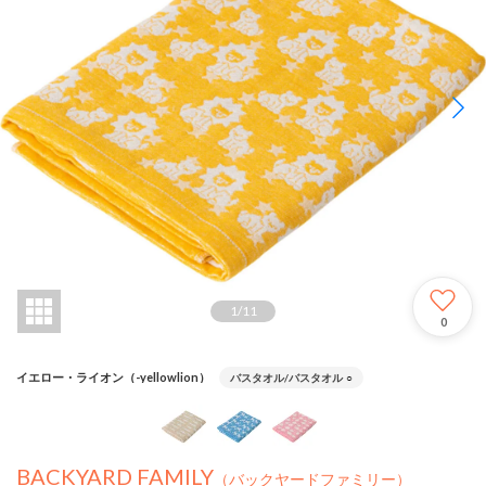
1
/
11
0
イエロー・ライオン（-yellowlion）
バスタオル/バスタオル
○
BACKYARD FAMILY
（バックヤードファミリー）