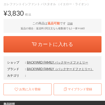
エレファントインファント バスタオル （イエロー・ライオン）
¥3,830
税込
この商品は
返品可能
です
詳細
返品の場合：返送料 (同注文なら複数個でも) 一律￥660
カートに入れる
ショップ
：
BACKYARD FAMILY バックヤードファミリー
ブランド
：
BACKYARD FAMILY
（バックヤードファミリー）
カテゴリ
：
お気に入り登録
マイブランド登録
商品説明