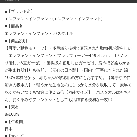
■【ブランド名】
エレファントインファント(エレファントインファント)
■【商品名】
エレファントインファント バスタオル
■【商品説明】
【可愛い動物モチーフ】・多重織り技術で表現された動物柄が愛らしい
「エレファントインファント フラッフィーガーゼタオル」。【ふんわ
り優しい6重ガーゼ】・無撚糸を使用したガーゼは、洗うほど柔らかさ
が生まれ肌触りも抜群。【安心の日本製】・国内で丁寧に作られた綿
100%素材だから、赤ちゃんや敏感肌の方にもおすすめ。【薄手なのに
驚きの吸水力】・軽やかな生地なのにしっかり水分を吸収して、素早く
乾くからいつでも快適に使える◎【万能サイズ】・バスタオルはもちろ
ん、おくるみやブランケットとしても活躍する便利な一枚〇
■【素材】
綿100%
■【生産国】
日本
■【サイズ】