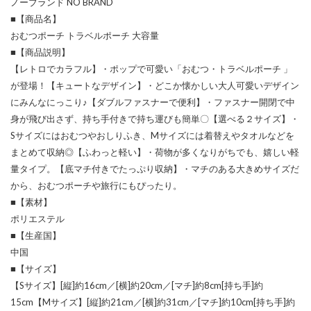
ノーブランド NO BRAND
■【商品名】
おむつポーチ トラベルポーチ 大容量
■【商品説明】
【レトロでカラフル】・ポップで可愛い「おむつ・トラベルポーチ 」
が登場！【キュートなデザイン】・どこか懐かしい大人可愛いデザイン
にみんなにっこり♪【ダブルファスナーで便利】・ファスナー開閉で中
身が飛び出さず、持ち手付きで持ち運びも簡単〇【選べる２サイズ】・
Sサイズにはおむつやおしりふき、Mサイズには着替えやタオルなどを
まとめて収納◎【ふわっと軽い】・荷物が多くなりがちでも、嬉しい軽
量タイプ。【底マチ付きでたっぷり収納】・マチのある大きめサイズだ
から、おむつポーチや旅行にもぴったり。
■【素材】
ポリエステル
■【生産国】
中国
■【サイズ】
【Sサイズ】[縦]約16cm／[横]約20cm／[マチ]約8cm[持ち手]約
15cm【Mサイズ】[縦]約21cm／[横]約31cm／[マチ]約10cm[持ち手]約