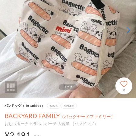
1
/
18
0
パンドッグ（-breaddog）
S/S
×
M/M
×
BACKYARD FAMILY
（バックヤードファミリー）
おむつポーチ トラベルポーチ 大容量 （パンドッグ）
¥2,181