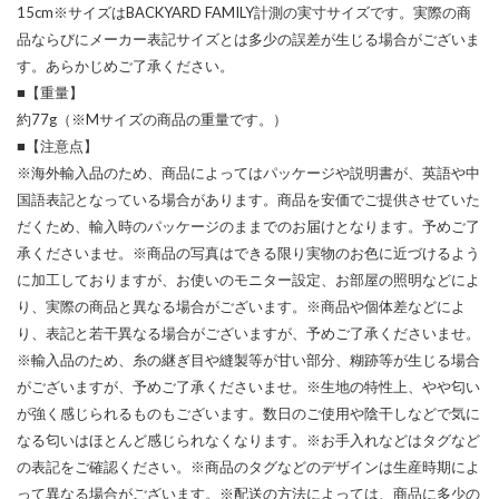
15cm※サイズはBACKYARD FAMILY計測の実寸サイズです。実際の商
品ならびにメーカー表記サイズとは多少の誤差が生じる場合がございま
す。あらかじめご了承ください。
■【重量】
約77g（※Mサイズの商品の重量です。）
■【注意点】
※海外輸入品のため、商品によってはパッケージや説明書が、英語や中
国語表記となっている場合があります。商品を安価でご提供させていた
だくため、輸入時のパッケージのままでのお届けとなります。予めご了
承くださいませ。※商品の写真はできる限り実物のお色に近づけるよう
に加工しておりますが、お使いのモニター設定、お部屋の照明などによ
り、実際の商品と異なる場合がございます。※商品や個体差などによ
り、表記と若干異なる場合がございますが、予めご了承くださいませ。
※輸入品のため、糸の継ぎ目や縫製等が甘い部分、糊跡等が生じる場合
がございますが、予めご了承くださいませ。※生地の特性上、やや匂い
が強く感じられるものもございます。数日のご使用や陰干しなどで気に
なる匂いはほとんど感じられなくなります。※お手入れなどはタグなど
の表記をご確認ください。※商品のタグなどのデザインは生産時期によ
って異なる場合がございます。※配送の方法によっては、商品に多少の