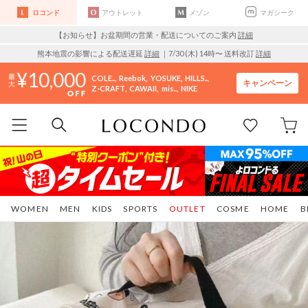
ロコンド
アウトレット
メゾン
マガシーク
【お知らせ】お盆期間の営業・配送についてのご案内
詳細
熊本地震の影響による配送遅延
詳細
｜7/30 (木) 14時〜 送料改訂
詳細
10,000
COLE..
Reebok
YOSUKE
HILLS..
キャンペーン
Z-CRAFT
CAWAII
mis..
NIKE
WOMEN
MEN
KIDS
SPORTS
OUTLET
COSME
HOME
B