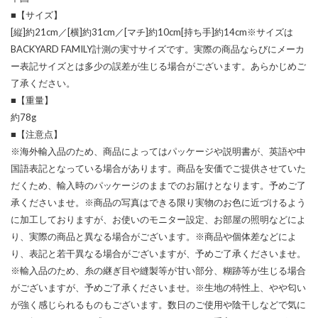
■【サイズ】
[縦]約21cm／[横]約31cm／[マチ]約10cm[持ち手]約14cm※サイズは
BACKYARD FAMILY計測の実寸サイズです。実際の商品ならびにメーカ
ー表記サイズとは多少の誤差が生じる場合がございます。あらかじめご
了承ください。
■【重量】
約78g
■【注意点】
※海外輸入品のため、商品によってはパッケージや説明書が、英語や中
国語表記となっている場合があります。商品を安価でご提供させていた
だくため、輸入時のパッケージのままでのお届けとなります。予めご了
承くださいませ。※商品の写真はできる限り実物のお色に近づけるよう
に加工しておりますが、お使いのモニター設定、お部屋の照明などによ
り、実際の商品と異なる場合がございます。※商品や個体差などによ
り、表記と若干異なる場合がございますが、予めご了承くださいませ。
※輸入品のため、糸の継ぎ目や縫製等が甘い部分、糊跡等が生じる場合
がございますが、予めご了承くださいませ。※生地の特性上、やや匂い
が強く感じられるものもございます。数日のご使用や陰干しなどで気に