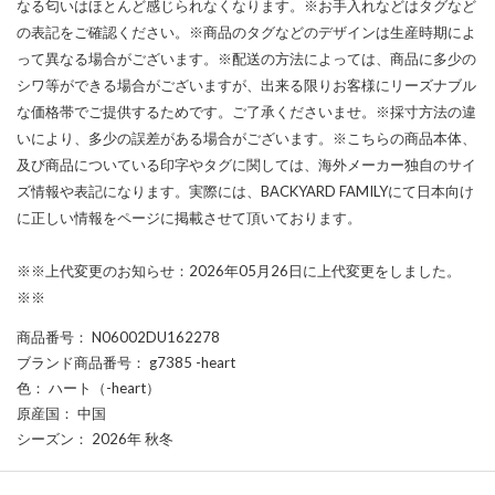
なる匂いはほとんど感じられなくなります。※お手入れなどはタグなど
の表記をご確認ください。※商品のタグなどのデザインは生産時期によ
って異なる場合がございます。※配送の方法によっては、商品に多少の
シワ等ができる場合がございますが、出来る限りお客様にリーズナブル
な価格帯でご提供するためです。ご了承くださいませ。※採寸方法の違
いにより、多少の誤差がある場合がございます。※こちらの商品本体、
及び商品についている印字やタグに関しては、海外メーカー独自のサイ
ズ情報や表記になります。実際には、BACKYARD FAMILYにて日本向け
に正しい情報をページに掲載させて頂いております。
※※上代変更のお知らせ：2026年05月26日に上代変更をしました。
※※
商品番号
： N06002DU162278
ブランド商品番号
： g7385 -heart
色
： ハート（-heart）
原産国
： 中国
シーズン
： 2026年 秋冬