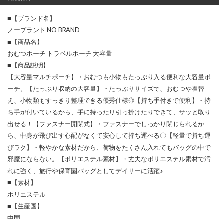
■【ブランド名】
ノーブランド NO BRAND
■【商品名】
おむつポーチ トラベルポーチ 大容量
■【商品説明】
【大容量マルチポーチ】・おむつも小物もたっぷり入る便利な大容量ポ
ーチ。【たっぷり収納の大容量】・たっぷりサイズで、おむつや着替
え、小物類もすっきり整理できる優秀仕様◎【持ち手付きで便利】・持
ち手が付いているから、手に持ったり引っ掛けたりできて、サッと取り
出せる！【ファスナー開閉式】・ファスナーでしっかり閉じられるか
ら、中身が飛び出す心配がなくて安心して持ち運べる〇【軽量で持ち運
びラク】・軽やかな素材だから、荷物をたくさん入れてもバッグの中で
邪魔にならない。【ポリエステル素材】・丈夫なポリエステル素材で汚
れに強く、旅行や保育園バッグとしてデイリーに活躍♪
■【素材】
ポリエステル
■【生産国】
中国