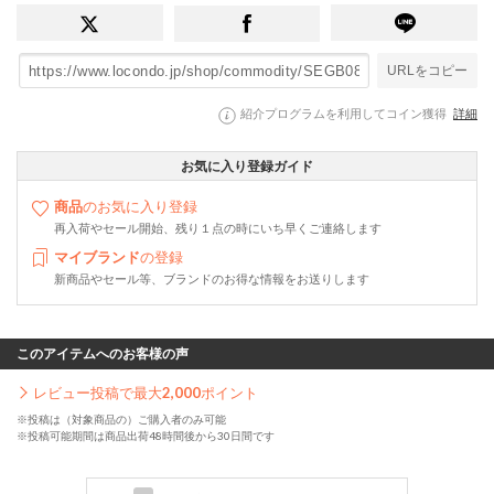
URLをコピー
紹介プログラムを利用してコイン獲得
詳細
お気に入り登録ガイド
商品
のお気に入り登録
再入荷やセール開始、残り１点の時にいち早くご連絡します
マイブランド
の登録
新商品やセール等、ブランドのお得な情報をお送りします
このアイテムへのお客様の声
レビュー投稿で最大
2,000
ポイント
※投稿は（対象商品の）ご購入者のみ可能
※投稿可能期間は商品出荷48時間後から30日間です