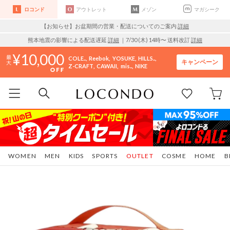
ロコンド
アウトレット
メゾン
マガシーク
【お知らせ】お盆期間の営業・配送についてのご案内
詳細
熊本地震の影響による配送遅延
詳細
｜7/30 (木) 14時〜 送料改訂
詳細
10,000
COLE..
Reebok
YOSUKE
HILLS..
キャンペーン
Z-CRAFT
CAWAII
mis..
NIKE
WOMEN
MEN
KIDS
SPORTS
OUTLET
COSME
HOME
B