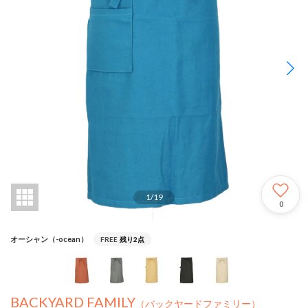
1
/
19
0
オーシャン（-ocean）
FREE
残り2点
BACKYARD FAMILY
（バックヤードファミリー）