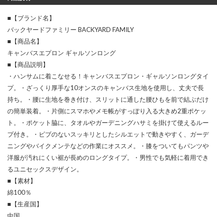
■【ブランド名】
バックヤードファミリー BACKYARD FAMILY
■【商品名】
キャンバスエプロン ギャルソンロング
■【商品説明】
・ハンサムに着こなせる！キャンバスエプロン・ギャルソンロングタイ
プ。・ざっくり厚手な10オンスのキャンバス生地を使用し、丈夫で長
持ち。・腰に生地を巻き付け、スリットに通した腰ひもを前で結ぶだけ
の簡単装着。・片側にスマホやメモ帳がすっぽり入る大きめ2重ポケッ
ト。・ポケット脇に、タオルやガーデニングハサミを掛けて使えるルー
プ付き。・ビブのないスッキリとしたシルエットで動きやすく、ガーデ
ニングやバイクメンテなどの作業にオススメ。・膝をついてもパンツや
洋服が汚れにくい裾が長めのロングタイプ。・男性でも気軽に着用でき
るユニセックスデザイン。
■【素材】
綿100％
■【生産国】
中国