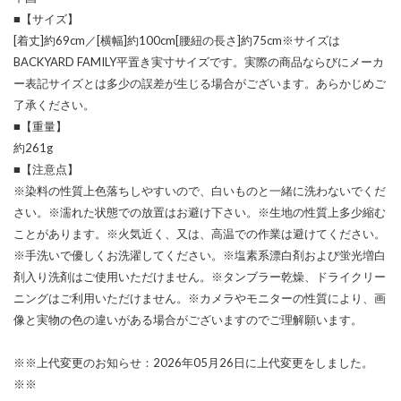
■【サイズ】
[着丈]約69cm／[横幅]約100cm[腰紐の長さ]約75cm※サイズは
BACKYARD FAMILY平置き実寸サイズです。実際の商品ならびにメーカ
ー表記サイズとは多少の誤差が生じる場合がございます。あらかじめご
了承ください。
■【重量】
約261g
■【注意点】
※染料の性質上色落ちしやすいので、白いものと一緒に洗わないでくだ
さい。※濡れた状態での放置はお避け下さい。※生地の性質上多少縮む
ことがあります。※火気近く、又は、高温での作業は避けてください。
※手洗いで優しくお洗濯してください。※塩素系漂白剤および蛍光増白
剤入り洗剤はご使用いただけません。※タンブラー乾燥、ドライクリー
ニングはご利用いただけません。※カメラやモニターの性質により、画
像と実物の色の違いがある場合がございますのでご理解願います。
※※上代変更のお知らせ：2026年05月26日に上代変更をしました。
※※