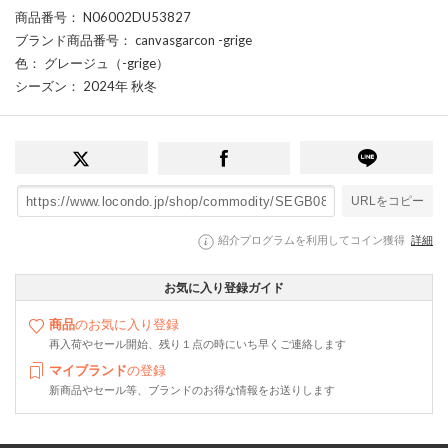
商品番号
： N06002DU53827
ブランド商品番号
： canvasgarcon -grige
色
： グレージュ（-grige）
シーズン
： 2024年 秋冬
URLをコピー
紹介プログラムを利用してコイン獲得
詳細
お気に入り登録ガイド
商品
のお気に入り登録
再入荷やセール開始、残り１点の時にいち早くご連絡します
マイブランド
の登録
新商品やセール等、ブランドのお得な情報をお送りします