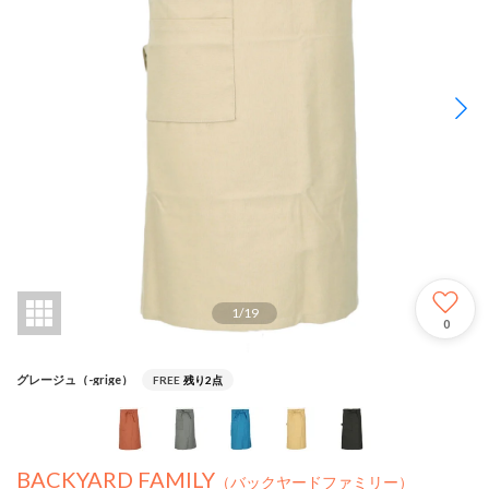
1
/
19
0
グレージュ（-grige）
FREE
残り2点
BACKYARD FAMILY
（バックヤードファミリー）