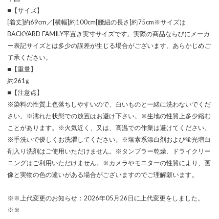
■【サイズ】
[着丈]約69cm／[横幅]約100cm[腰紐の長さ]約75cm※サイズは
BACKYARD FAMILY平置き実寸サイズです。実際の商品ならびにメーカ
ー表記サイズとは多少の誤差が生じる場合がございます。あらかじめご
了承ください。
■【重量】
約261g
■【注意点】
※染料の性質上色落ちしやすいので、白いものと一緒に洗わないでくだ
さい。※濡れた状態での放置はお避け下さい。※生地の性質上多少縮む
ことがあります。※火気近く、又は、高温での作業は避けてください。
※手洗いで優しくお洗濯してください。※塩素系漂白剤および蛍光増白
剤入り洗剤はご使用いただけません。※タンブラー乾燥、ドライクリー
ニングはご利用いただけません。※カメラやモニターの性質により、画
像と実物の色の違いがある場合がございますのでご理解願います。
※※上代変更のお知らせ：2026年05月26日に上代変更をしました。
※※