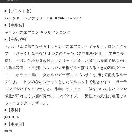
■【ブランド名】
バックヤードファミリー BACKYARD FAMILY
■【商品名】
キャンバスエプロン ギャルソンロング
■【商品説明】
・ハンサムに着こなせる！キャンバスエプロン・ギャルソンロングタイ
プ。・ざっくり厚手な10オンスのキャンバス生地を使用し、丈夫で長
持ち。・腰に生地を巻き付け、スリットに通した腰ひもを前で結ぶだけ
の簡単装着。・片側にスマホやメモ帳がすっぽり入る大きめ2重ポケッ
ト。・ポケット脇に、タオルやガーデニングハサミを掛けて使えるルー
プ付き。・ビブのないスッキリとしたシルエットで動きやすく、ガーデ
ニングやバイクメンテなどの作業にオススメ。・膝をついてもパンツや
洋服が汚れにくい裾が長めのロングタイプ。・男性でも気軽に着用でき
るユニセックスデザイン。
■【素材】
綿100％
■【生産国】
中国