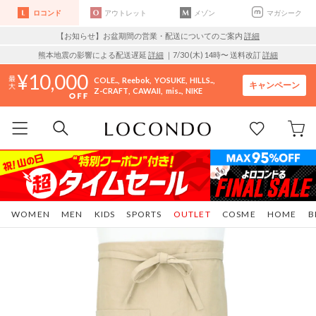
ロコンド
アウトレット
メゾン
マガシーク
【お知らせ】お盆期間の営業・配送についてのご案内
詳細
熊本地震の影響による配送遅延
詳細
｜7/30 (木) 14時〜 送料改訂
詳細
10,000
COLE..
Reebok
YOSUKE
HILLS..
キャンペーン
Z-CRAFT
CAWAII
mis..
NIKE
WOMEN
MEN
KIDS
SPORTS
OUTLET
COSME
HOME
B