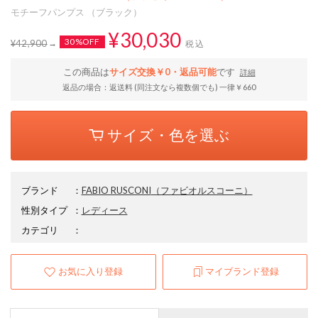
モチーフパンプス （ブラック）
¥30,030
30%OFF
¥42,900
税込
この商品は
サイズ交換￥0・返品可能
です
詳細
返品の場合：返送料 (同注文なら複数個でも) 一律￥660
サイズ・色を選ぶ
ブランド
：
FABIO RUSCONI
（ファビオルスコーニ）
性別タイプ
：
レディース
カテゴリ
：
お気に入り登録
マイブランド登録