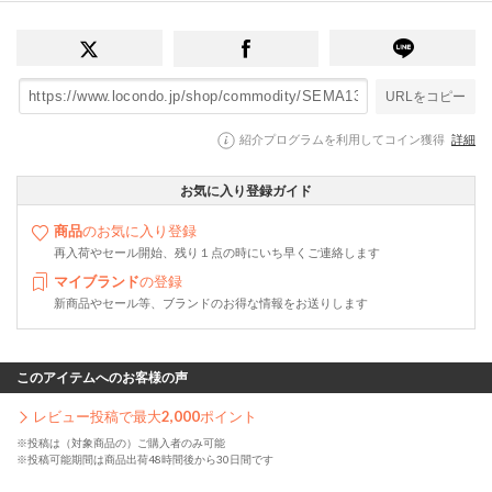
URLをコピー
紹介プログラムを利用してコイン獲得
詳細
お気に入り登録ガイド
商品
のお気に入り登録
再入荷やセール開始、残り１点の時にいち早くご連絡します
マイブランド
の登録
新商品やセール等、ブランドのお得な情報をお送りします
このアイテムへのお客様の声
レビュー投稿で最大
2,000
ポイント
※投稿は（対象商品の）ご購入者のみ可能
※投稿可能期間は商品出荷48時間後から30日間です