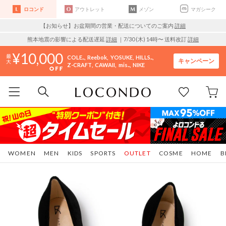
ロコンド
アウトレット
メゾン
マガシーク
【お知らせ】お盆期間の営業・配送についてのご案内
詳細
熊本地震の影響による配送遅延
詳細
｜7/30 (木) 14時〜 送料改訂
詳細
10,000
COLE..
Reebok
YOSUKE
HILLS..
キャンペーン
Z-CRAFT
CAWAII
mis..
NIKE
WOMEN
MEN
KIDS
SPORTS
OUTLET
COSME
HOME
B