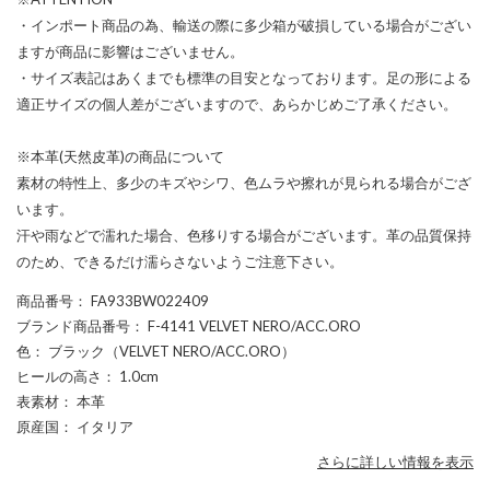
・インポート商品の為、輸送の際に多少箱が破損している場合がござい
ますが商品に影響はございません。
・サイズ表記はあくまでも標準の目安となっております。足の形による
適正サイズの個人差がございますので、あらかじめご了承ください。
※本革(天然皮革)の商品について
素材の特性上、多少のキズやシワ、色ムラや擦れが見られる場合がござ
います。
汗や雨などで濡れた場合、色移りする場合がございます。革の品質保持
のため、できるだけ濡らさないようご注意下さい。
商品番号
： FA933BW022409
ブランド商品番号
： F-4141 VELVET NERO/ACC.ORO
色
： ブラック（VELVET NERO/ACC.ORO）
ヒールの高さ
： 1.0cm
表素材
： 本革
原産国
： イタリア
さらに詳しい情報を表示