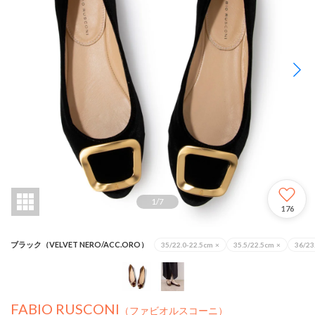
1
/
7
176
ブラック（VELVET NERO/ACC.ORO）
35/22.0-22.5cm
×
35.5/22.5cm
×
36/23
FABIO RUSCONI
（ファビオルスコーニ）