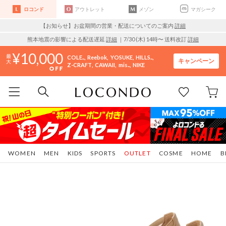
ロコンド
アウトレット
メゾン
マガシーク
【お知らせ】お盆期間の営業・配送についてのご案内
詳細
熊本地震の影響による配送遅延
詳細
｜7/30 (木) 14時〜 送料改訂
詳細
10,000
COLE..
Reebok
YOSUKE
HILLS..
キャンペーン
Z-CRAFT
CAWAII
mis..
NIKE
WOMEN
MEN
KIDS
SPORTS
OUTLET
COSME
HOME
B