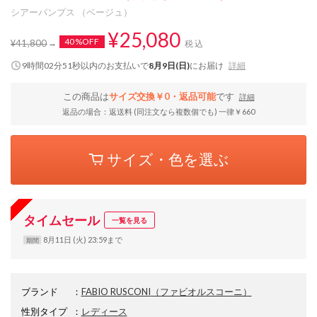
シアーパンプス （ベージュ）
¥25,080
40%OFF
¥41,800
税込
9時間02分51秒
以内
のお支払いで
8月9日(日)
にお届け
詳細
この商品は
サイズ交換￥0・返品可能
です
詳細
返品の場合：返送料 (同注文なら複数個でも) 一律￥660
サイズ・色を選ぶ
タイムセール
一覧を見る
8月11日 (火) 23:59まで
期間
ブランド
：
FABIO RUSCONI
（ファビオルスコーニ）
性別タイプ
：
レディース