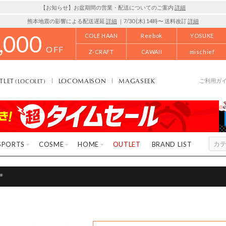
【お知らせ】お盆期間の営業・配送についてのご案内
詳細
熊本地震の影響による配送遅延
詳細
｜7/30 (木) 14時〜 送料改訂
詳細
,000
COLE HAAN
Reebok
YOSUKE
OFF
Z-CRAFT
CAWAII
mischief
TLET
LOCOMAISON
MAGASEEK
(LOCOLET)
ご利用ガ
SPORTS
COSME
HOME
OUTLET
BRAND LIST