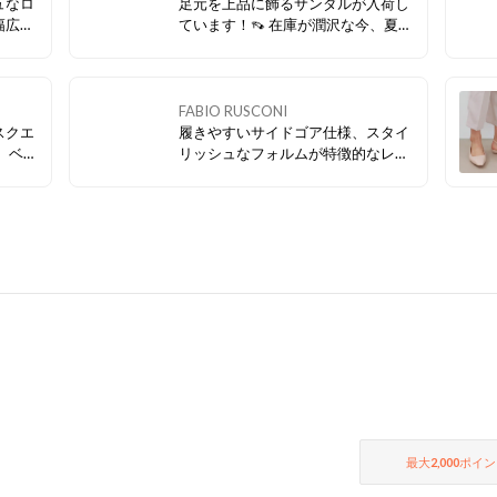
ュなロ
足元を上品に飾るサンダルが入荷し
幅広い
ています！👡 在庫が潤沢な今、夏支
な天候
度を始めませんか？
ローフ
FABIO RUSCONI
スクエ
履きやすいサイドゴア仕様、スタイ
 ベー
リッシュなフォルムが特徴的なレイ
ムが揃
ンシューズ。 雨天でも足元を気にせ
ず、気持ちよく外出できる1足で
す！
最大
2,000
ポイン