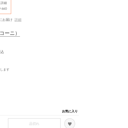
詳細
660
にお届け
詳細
コーニ）
税込
します
お気に入り
品切れ