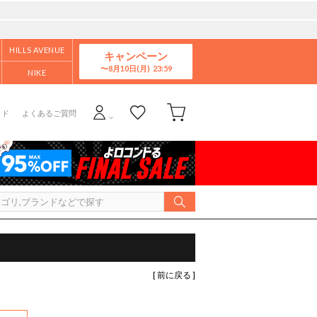
HILLS AVENUE
キャンペーン
8月10日(月)
NIKE
イド
よくあるご質問
[ 前に戻る ]