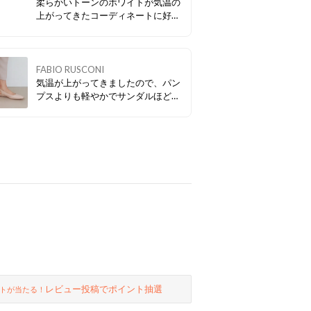
柔らかいトーンのホワイトが気温の
上がってきたコーディネートに好相
性です！ 程よくボリュームもあり、
リゾートからアーバンまで幅広いシ
ーンで活躍します。
FABIO RUSCONI
気温が上がってきましたので、パン
プスよりも軽やかでサンダルほど砕
けないバックストラップタイプがお
すすめです。 お買い得なクーポンも
付いていますよ！
レビュー投稿でポイント抽選
トが当たる！