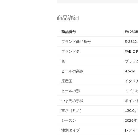
商品詳細
商品番号
FA933
ブランド商品番号
E-2812
ブランド名
FABIO 
色
ブラック（
ヒールの高さ
4.5cm
原産国
イタリ
ヒールの形
ミドル
つま先の形状
ポイン
重さ
（片足）
150.0g
シーズン
2026年
性別タイプ
レディ