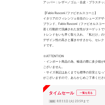
アッパー：レザー／ゴム・合皮・プラスチッ
【Fabio Rusconi /ファビオルスコーニ】
イタリアのフィレンツェ在住のシューズデザイナー、
ブランド、Fabio Rusconi（ファビオルスコ
若く行動的で洗練された女性がターゲットで
トレンドをいち早く取り入れ、「私だけ」の
デザイン性の高さと履きやすさから、セレク
ドです。
※ATTENTION
・インポート商品の為、輸送の際に多少箱が
ございません。
・サイズ表記はあくまでも標準の目安となっ
がございますので、あらかじめご了承くださ
タイムセール
一覧を見る
8月11日 (火) 23:59まで
期間