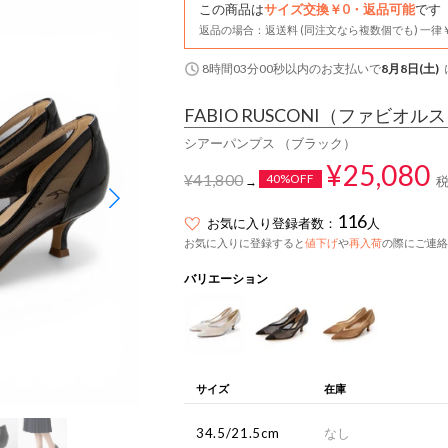
この商品は
サイズ交換￥0・返品可能
です
返品の場合：返送料 (同注文なら複数個でも) 一律￥
8時間02分59秒
以内
のお支払いで
8月8日(土)
FABIO RUSCONI
（ファビオルス
シアーパンプス （ブラック）
¥25,080
¥41,800
40%OFF
→
116
お気に入り登録者数：
人
お気に入りに登録すると
値下げ
や
再入荷
の際にご連絡
バリエーション
サイズ
在庫
34.5/21.5cm
なし