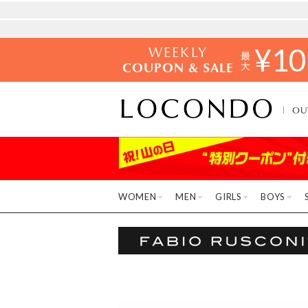
WEEKLY
¥
10
COUPON & SALE
OU
WOMEN
MEN
GIRLS
BOYS