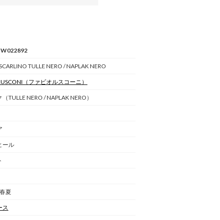
BW022892
 SCARLINO TULLE NERO / NAPLAK NERO
RUSCONI
（ファビオルスコーニ）
TULLE NERO / NAPLAK NERO）
ア
ヒール
ト
 春夏
ース