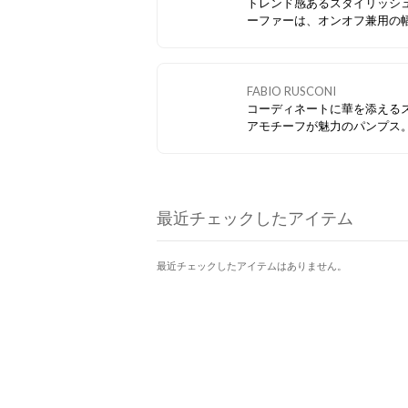
トレンド感あるスタイリッシ
ーファーは、オンオフ兼用の
シーンで活躍します。 不安定
の際はブーツも良いですが、
ァータイプもおすすめです！
FABIO RUSCONI
コーディネートに華を添える
アモチーフが魅力のパンプス。
シックながら品のあるアイテ
っています！
最近チェックしたアイテム
最近チェックしたアイテムはありません。