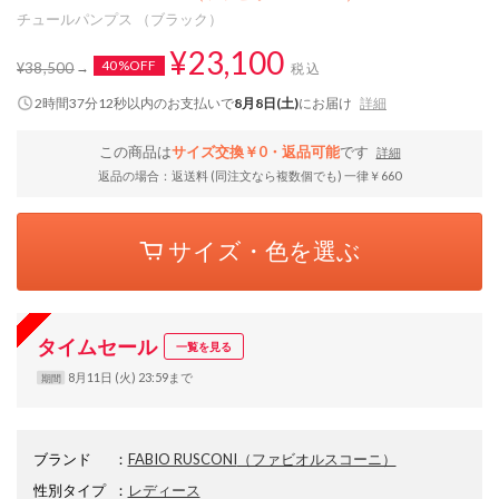
チュールパンプス （ブラック）
¥23,100
40%OFF
¥38,500
税込
2時間37分11秒
以内
のお支払いで
8月8日(土)
にお届け
詳細
この商品は
サイズ交換￥0・返品可能
です
詳細
返品の場合：返送料 (同注文なら複数個でも) 一律￥660
サイズ・色を選ぶ
タイムセール
一覧を見る
8月11日 (火) 23:59まで
期間
ブランド
：
FABIO RUSCONI
（ファビオルスコーニ）
性別タイプ
：
レディース