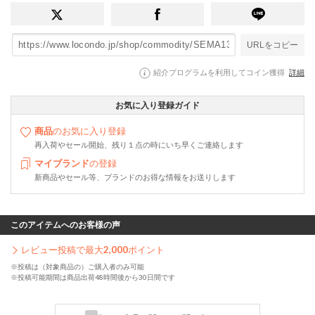
URLをコピー
紹介プログラムを利用してコイン獲得
詳細
お気に入り登録ガイド
商品
のお気に入り登録
再入荷やセール開始、残り１点の時にいち早くご連絡します
マイブランド
の登録
新商品やセール等、ブランドのお得な情報をお送りします
このアイテムへのお客様の声
レビュー投稿で最大
2,000
ポイント
※投稿は（対象商品の）ご購入者のみ可能
※投稿可能期間は商品出荷48時間後から30日間です