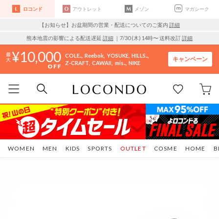
ロコンド
アウトレット
メゾン
マガシーク
【お知らせ】お盆期間の営業・配送についてのご案内
詳細
熊本地震の影響による配送遅延
詳細
｜7/30 (木) 14時〜 送料改訂
詳細
10,000
COLE..
Reebok
YOSUKE
HILLS..
キャンペーン
Z-CRAFT
CAWAII
mis..
NIKE
WOMEN
MEN
KIDS
SPORTS
OUTLET
COSME
HOME
B