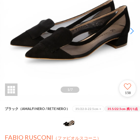
1
/
7
158
ブラック（AMALFI NERO / RETE NERO）
35/22.0-22.5cm
×
35.5/22.5cm
残り1点
FABIO RUSCONI
（ファビオルスコーニ）