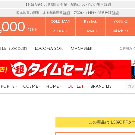
【お知らせ】お盆期間の営業・配送についてのご案内
詳細
熊本地震の影響による配送遅延
詳細
｜7/30 (木) 14時〜 送料改訂
詳細
,000
COLE HAAN
Reebok
YOSUKE
OFF
Z-CRAFT
CAWAII
mischief
TLET
LOCOMAISON
MAGASEEK
(LOCOLET)
ご利用ガ
SPORTS
COSME
HOME
OUTLET
BRAND LIST
この商品は
15%OFF
ク