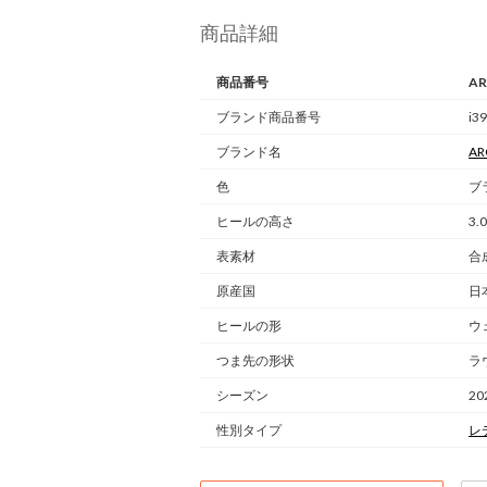
商品詳細
商品番号
AR
ブランド商品番号
i3
ブランド名
AR
色
ブ
ヒールの高さ
3.
表素材
合
原産国
日
ヒールの形
ウ
つま先の形状
ラ
シーズン
20
性別タイプ
レ