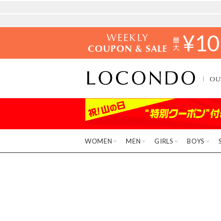
WEEKLY
¥
10
COUPON & SALE
OU
WOMEN
MEN
GIRLS
BOYS