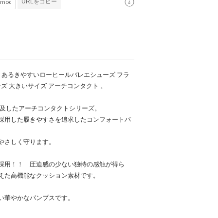
URLをコピー
日本製 あるきやすいローヒールバレエシューズ フラ
ズ 大きいサイズ アーチコンタクト 。
追及したアーチコンタクトシリーズ。
採用した履きやすさを追求したコンフォートパ
やさしく守ります。
採用！！ 圧迫感の少ない独特の感触が得ら
えた高機能なクッション素材です。
い華やかなパンプスです。