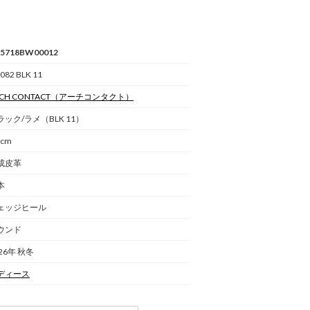
5718BW00012
9082 BLK 11
CH CONTACT
（アーチコンタクト）
ラック/ラメ（BLK 11）
0cm
成皮革
本
ェッジヒール
ウンド
26年 秋冬
ディース