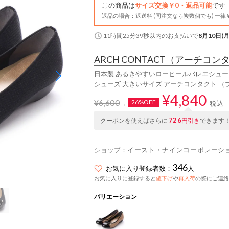
この商品は
サイズ交換￥0・返品可能
です
返品の場合：返送料 (同注文なら複数個でも) 一律￥
11時間25分38秒
以内
のお支払いで
8月10日(月
ARCH CONTACT
（アーチコン
日本製 あるきやすいローヒールバレエシュー
シューズ 大きいサイズ アーチコンタクト （
¥4,840
¥6,600
26%OFF
税込
→
726
クーポンを使えばさらに
円引き
できます
ショップ：
イースト・ナインコーポレーシ
346
お気に入り登録者数：
人
お気に入りに登録すると
値下げ
や
再入荷
の際にご連絡
バリエーション