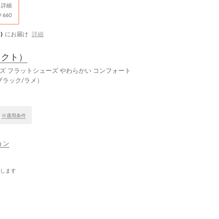
詳細
660
)
にお届け
詳細
タクト）
ズ フラットシューズ やわらかい コンフォート
ブラック/ラメ）
！
※適用条件
ョン
します