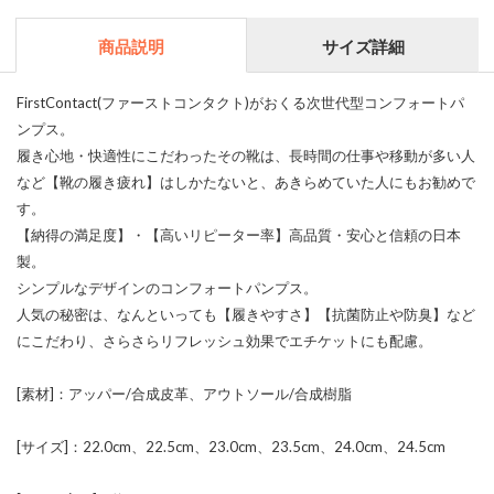
商品説明
サイズ詳細
FirstContact(ファーストコンタクト)がおくる次世代型コンフォートパ
ンプス。
履き心地・快適性にこだわったその靴は、長時間の仕事や移動が多い人
など【靴の履き疲れ】はしかたないと、あきらめていた人にもお勧めで
す。
【納得の満足度】・【高いリピーター率】高品質・安心と信頼の日本
製。
シンプルなデザインのコンフォートパンプス。
人気の秘密は、なんといっても【履きやすさ】【抗菌防止や防臭】など
にこだわり、さらさらリフレッシュ効果でエチケットにも配慮。
[素材]：アッパー/合成皮革、アウトソール/合成樹脂
[サイズ]：22.0cm、22.5cm、23.0cm、23.5cm、24.0cm、24.5cm