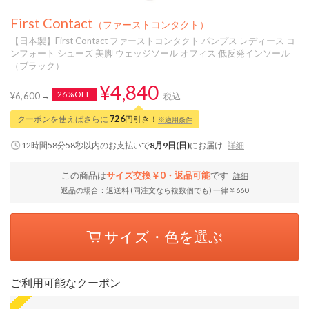
First Contact
（ファーストコンタクト）
【日本製】First Contact ファーストコンタクト パンプス レディース コ
ンフォート シューズ 美脚 ウェッジソール オフィス 低反発インソール
（ブラック）
¥4,840
26%OFF
¥6,600
税込
クーポンを使えばさらに
726
円引き！
※適用条件
12時間58分58秒
以内
のお支払いで
8月9日(日)
にお届け
詳細
この商品は
サイズ交換￥0・返品可能
です
詳細
返品の場合：返送料 (同注文なら複数個でも) 一律￥660
サイズ・色を選ぶ
ご利用可能なクーポン