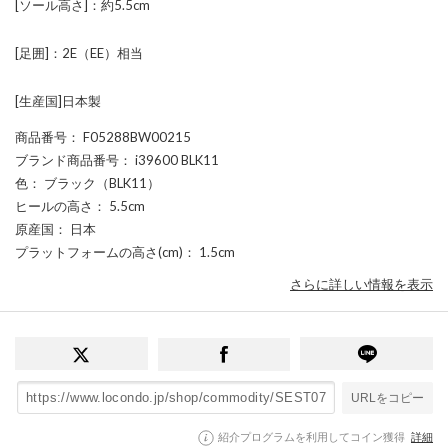
[ソール高さ]：約5.5cm
[足囲]：2E（EE）相当
[生産国]日本製
商品番号
： F05288BW00215
ブランド商品番号
： i39600 BLK11
色
： ブラック（BLK11）
ヒールの高さ
： 5.5cm
原産国
： 日本
プラットフォームの高さ(cm)
： 1.5cm
さらに詳しい情報を表示
URLをコピー
紹介プログラムを利用してコイン獲得
詳細