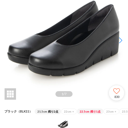
1
/
7
830
ブラック（BLK11）
21.5cm
残り2点
22cm
×
22.5cm
残り1点
23cm
×
23.