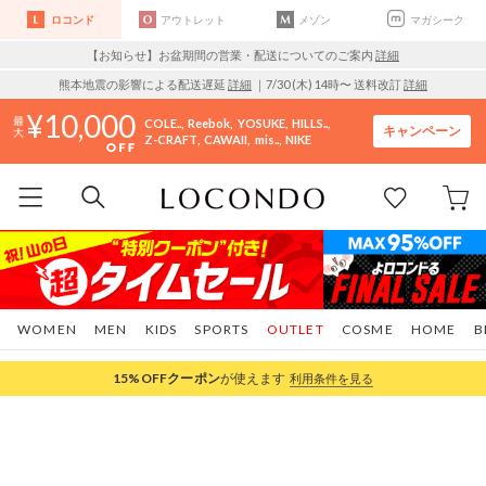
ロコンド
アウトレット
メゾン
マガシーク
【お知らせ】お盆期間の営業・配送についてのご案内
詳細
熊本地震の影響による配送遅延
詳細
｜7/30 (木) 14時〜 送料改訂
詳細
10,000
COLE..
Reebok
YOSUKE
HILLS..
キャンペーン
Z-CRAFT
CAWAII
mis..
NIKE
WOMEN
MEN
KIDS
SPORTS
OUTLET
COSME
HOME
B
15%OFF
クーポン
が使えます
利用条件を見る