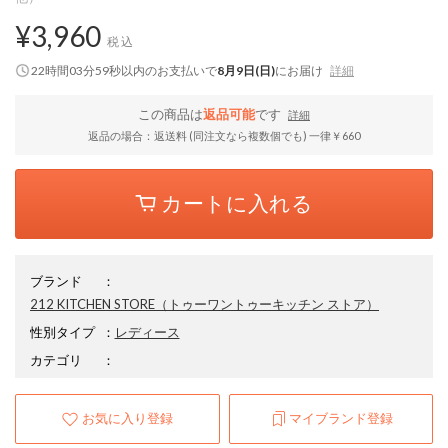
¥3,960
税込
22時間03分58秒
以内
のお支払いで
8月9日(日)
にお届け
詳細
この商品は
返品可能
です
詳細
返品の場合：返送料 (同注文なら複数個でも) 一律￥660
カートに入れる
ブランド
：
212 KITCHEN STORE
（トゥーワントゥーキッチン ストア）
性別タイプ
：
レディース
カテゴリ
：
お気に入り登録
マイブランド登録