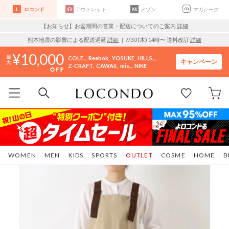
ロコンド
アウトレット
メゾン
マガシーク
【お知らせ】お盆期間の営業・配送についてのご案内
詳細
熊本地震の影響による配送遅延
詳細
｜7/30 (木) 14時〜 送料改訂
詳細
10,000
COLE..
Reebok
YOSUKE
HILLS..
キャンペーン
Z-CRAFT
CAWAII
mis..
NIKE
WOMEN
MEN
KIDS
SPORTS
OUTLET
COSME
HOME
B