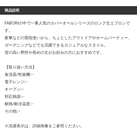
商品説明
FABORIの中で一番人気のカバーオールシリーズのロング丈エプロンで
す。
家事などの普段使いから、ちょとしたアウトドアやホームパーティー、
ガーデニングなどでも活躍できるカジュアルなスタイル。
背の高い男性や長めの丈がお好みの方におすすめです。
【取り扱い方法】
食洗器/乾燥機:--
電子レンジ:--
オーブン:--
対応熱源:--
耐熱/耐冷温度:--
その他:--
※洗濯表示は、詳細画像をご参照ください。