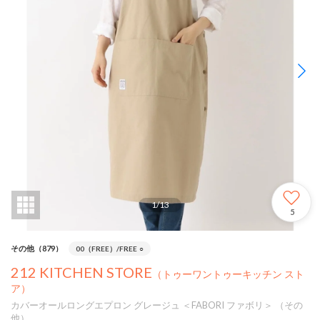
1
/
13
5
その他（879）
00（FREE）/FREE
○
212 KITCHEN STORE
（トゥーワントゥーキッチン スト
ア）
カバーオールロングエプロン グレージュ ＜FABORI ファボリ＞ （その
他）