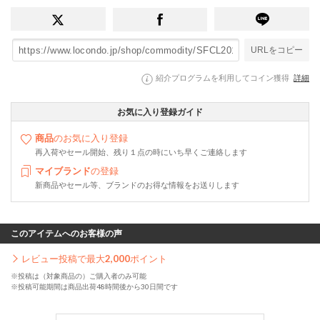
URLをコピー
紹介プログラムを利用してコイン獲得
詳細
お気に入り登録ガイド
商品
のお気に入り登録
再入荷やセール開始、残り１点の時にいち早くご連絡します
マイブランド
の登録
新商品やセール等、ブランドのお得な情報をお送りします
このアイテムへのお客様の声
レビュー投稿で最大
2,000
ポイント
※投稿は（対象商品の）ご購入者のみ可能
※投稿可能期間は商品出荷48時間後から30日間です