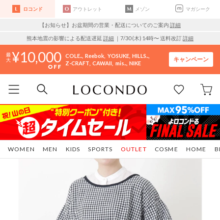
ロコンド
アウトレット
メゾン
マガシーク
【お知らせ】お盆期間の営業・配送についてのご案内
詳細
熊本地震の影響による配送遅延
詳細
｜7/30 (木) 14時〜 送料改訂
詳細
10,000
COLE..
Reebok
YOSUKE
HILLS..
キャンペーン
Z-CRAFT
CAWAII
mis..
NIKE
WOMEN
MEN
KIDS
SPORTS
OUTLET
COSME
HOME
B