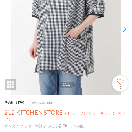
1
/
11
0
その他（879）
00(FREE)/FREE
×
212 KITCHEN STORE
（トゥーワントゥーキッチン スト
ア）
ギンガムサッカー半袖かっぽう着 BK （その他）