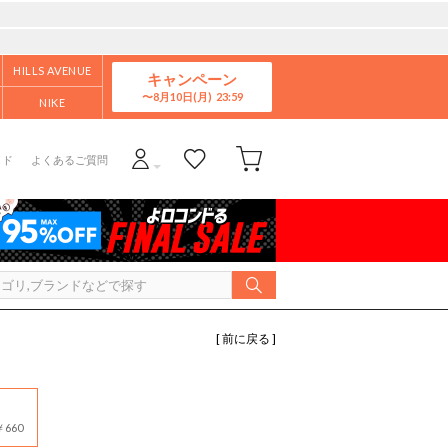
HILLS AVENUE
キャンペーン
8月10日(月)
NIKE
イド
よくあるご質問
[ 前に戻る ]
660