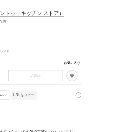
ントゥーキッチン ストア）
の他）
します
お気に入り
品切れ
URLをコピー
けていくインドの伝統工芸のブロックプリン