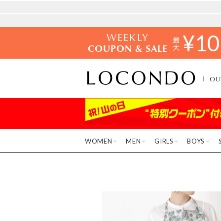
WEEKLY
¥
10
COUPON & SALE
OU
WOMEN
MEN
GIRLS
BOYS