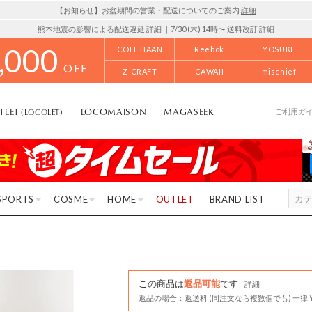
【お知らせ】お盆期間の営業・配送についてのご案内
詳細
熊本地震の影響による配送遅延
詳細
｜7/30 (木) 14時〜 送料改訂
詳細
,000
COLE HAAN
Reebok
YOSUKE
OFF
Z-CRAFT
CAWAII
mischief
TLET
LOCOMAISON
MAGASEEK
(LOCOLET)
ご利用ガ
SPORTS
COSME
HOME
OUTLET
BRAND LIST
この商品は
返品可能
です
詳細
返品の場合：返送料 (同注文なら複数個でも) 一律￥