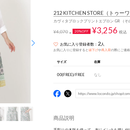
212 KITCHEN STORE
（トゥーワ
カヴィタブロックプリントエプロン GR （そ
¥3,256
¥4,070
20%OFF
税込
→
2
お気に入り登録者数：
人
お気に入りに登録すると
値下げ
や
再入荷
の際にご連絡
サイズ
在庫
00(FREE)/FREE
なし
商品説明
手彫りの木版を使って、布にインクを押し付