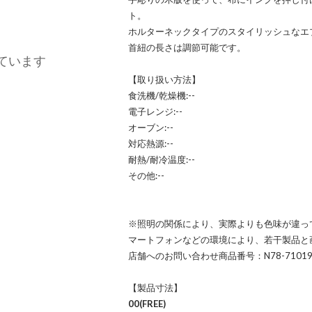
ト。
ホルターネックタイプのスタイリッシュなエ
首紐の長さは調節可能です。
ています
【取り扱い方法】
食洗機/乾燥機:--
電子レンジ:--
オーブン:--
対応熱源:--
耐熱/耐冷温度:--
その他:--
※照明の関係により、実際よりも色味が違っ
マートフォンなどの環境により、若干製品と
店舗へのお問い合わせ商品番号：N78-7101
【製品寸法】
00(FREE)