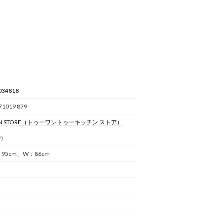
034818
71019 879
N STORE
（トゥーワントゥーキッチン ストア）
9）
H：95cm、W：86cm