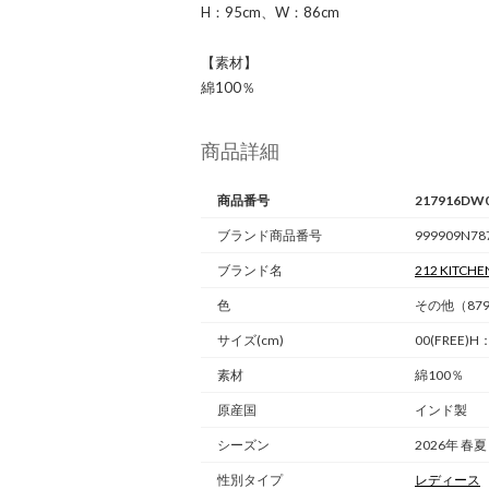
H：95cm、W：86cm
【素材】
綿100％
商品詳細
商品番号
217916DW
ブランド商品番号
999909N78
ブランド名
212 KITCHE
色
その他（87
サイズ(cm)
00(FREE)
素材
綿100％
原産国
インド製
シーズン
2026年 春夏
性別タイプ
レディース