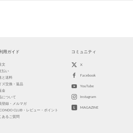
利用ガイド
コミュニティ
注文
X
支払い
Facebook
送と送料
イズ交換・返品
YouTube
返金
Instagram
品について
員登録・メルマガ
MAGAZINE
OCONDO CLUB・レビュー・ポイント
くあるご質問