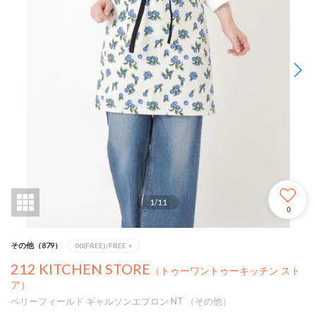
1
/
11
0
その他（879）
00(FREE)/FREE
×
212 KITCHEN STORE
（トゥーワントゥーキッチン スト
ア）
ベリーフィールド ギャルソンエプロン NT （その他）