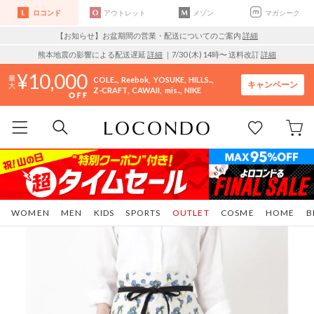
ロコンド
アウトレット
メゾン
マガシーク
【お知らせ】お盆期間の営業・配送についてのご案内
詳細
熊本地震の影響による配送遅延
詳細
｜7/30 (木) 14時〜 送料改訂
詳細
10,000
COLE..
Reebok
YOSUKE
HILLS..
キャンペーン
Z-CRAFT
CAWAII
mis..
NIKE
WOMEN
MEN
KIDS
SPORTS
OUTLET
COSME
HOME
B