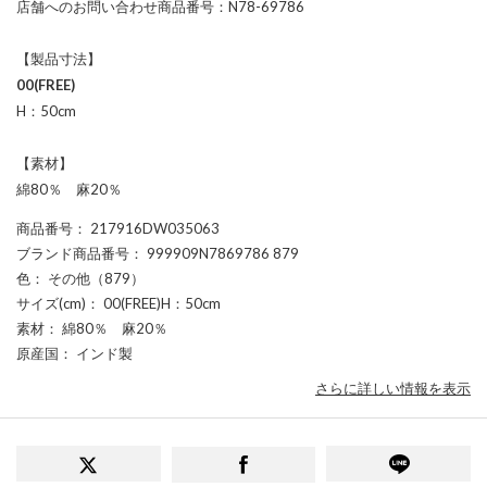
店舗へのお問い合わせ商品番号：N78-69786
【製品寸法】
00(FREE)
H：50cm
【素材】
綿80％ 麻20％
商品番号
： 217916DW035063
ブランド商品番号
： 999909N7869786 879
色
： その他（879）
サイズ(cm)
： 00(FREE)H：50cm
素材
： 綿80％ 麻20％
原産国
： インド製
さらに詳しい情報を表示