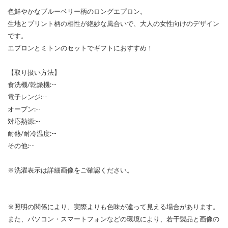
色鮮やかなブルーベリー柄のロングエプロン。
生地とプリント柄の相性が絶妙な風合いで、大人の女性向けのデザイン
です。
エプロンとミトンのセットでギフトにおすすめ！
【取り扱い方法】
食洗機/乾燥機:--
電子レンジ:--
オーブン:--
対応熱源:--
耐熱/耐冷温度:--
その他:--
※洗濯表示は詳細画像をご確認ください。
※照明の関係により、実際よりも色味が違って見える場合があります。
また、パソコン・スマートフォンなどの環境により、若干製品と画像の