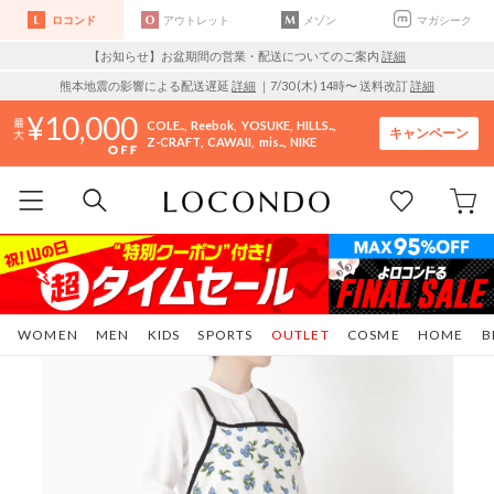
ロコンド
アウトレット
メゾン
マガシーク
【お知らせ】お盆期間の営業・配送についてのご案内
詳細
熊本地震の影響による配送遅延
詳細
｜7/30 (木) 14時〜 送料改訂
詳細
10,000
COLE..
Reebok
YOSUKE
HILLS..
キャンペーン
Z-CRAFT
CAWAII
mis..
NIKE
WOMEN
MEN
KIDS
SPORTS
OUTLET
COSME
HOME
B