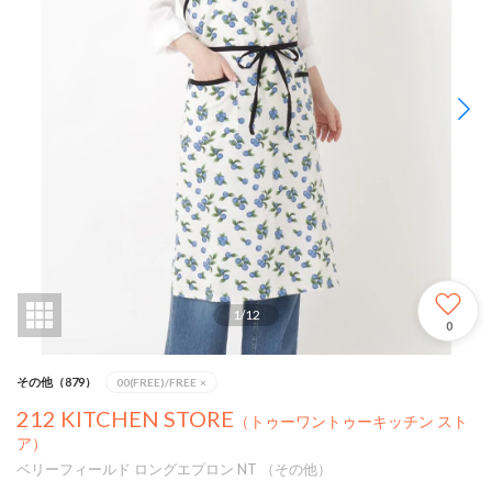
1
/
12
0
その他（879）
00(FREE)/FREE
×
212 KITCHEN STORE
（トゥーワントゥーキッチン スト
ア）
ベリーフィールド ロングエプロン NT （その他）