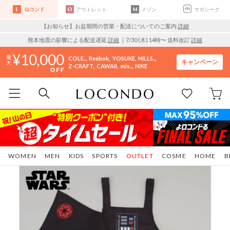
ロコンド
アウトレット
メゾン
マガシーク
【お知らせ】お盆期間の営業・配送についてのご案内
詳細
熊本地震の影響による配送遅延
詳細
｜7/30 (木) 14時〜 送料改訂
詳細
10,000
COLE..
Reebok
YOSUKE
HILLS..
キャンペーン
Z-CRAFT
CAWAII
mis..
NIKE
WOMEN
MEN
KIDS
SPORTS
OUTLET
COSME
HOME
B