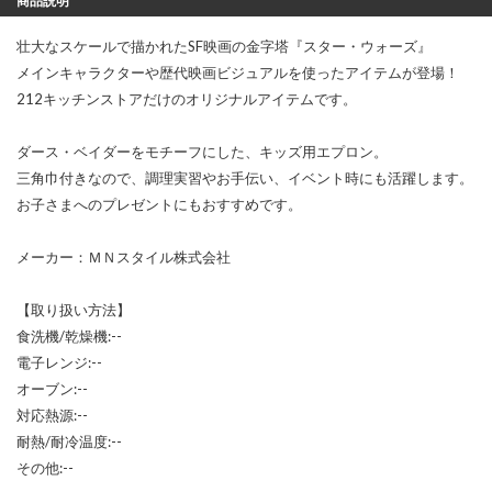
商品説明
壮大なスケールで描かれたSF映画の金字塔『スター・ウォーズ』
メインキャラクターや歴代映画ビジュアルを使ったアイテムが登場！
212キッチンストアだけのオリジナルアイテムです。
ダース・ベイダーをモチーフにした、キッズ用エプロン。
三角巾付きなので、調理実習やお手伝い、イベント時にも活躍します。
お子さまへのプレゼントにもおすすめです。
メーカー：ＭＮスタイル株式会社
【取り扱い方法】
食洗機/乾燥機:--
電子レンジ:--
オーブン:--
対応熱源:--
耐熱/耐冷温度:--
その他:--