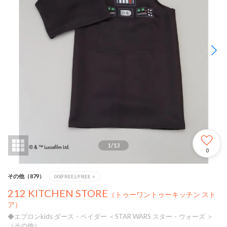
1
/
13
0
その他（879）
00(FREE)/FREE
×
212 KITCHEN STORE
（トゥーワントゥーキッチン スト
ア）
◆エプロンkids ダース・ベイダー ＜STAR WARS スター・ウォーズ ＞
（その他）