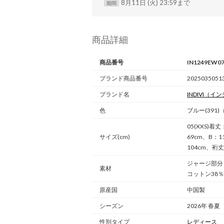
8月11日 (火) 23:59まで
期間
商品詳細
商品番号
IN1249EW07
ブランド商品番号
20250350513
ブランド名
INDIVI
（イン
色
ブルー(391)
05(XXS)着
サイズ(cm)
69cm、B：1
104cm、裄丈
ジャージ部分
素材
コットン38％
原産国
中国製
シーズン
2026年 春夏
性別タイプ
レディース