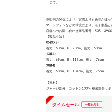
ーまで。
※照明の関係により、実際よりも色味が違っ
マートフォンなどの環境により、若干製品と
店舗へのお問い合わせ商品番号：505-13900
【製品寸法】
05(XXS)
着丈：63cm、B：90cm、裄丈：68cm
13(LL)
着丈：69cm、B：116cm、裄丈：76cm
38(M)
着丈：68cm、B：104cm、裄丈：75cm
【素材】
ジャージ部分：コットン100％ 布帛部分：ポリ
タイムセール
一覧を見る