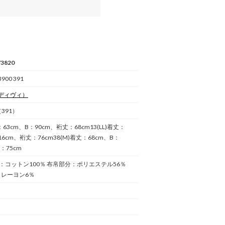
3820
900 391
ディヴィ）
（391）
丈：63cm、B：90cm、裄丈：68cm13(LL)着丈：
16cm、裄丈：76cm38(M)着丈：68cm、B：
：75cm
：コットン100％ 布帛部分：ポリエステル56％
 レーヨン6％