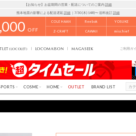
【お知らせ】お盆期間の営業・配送についてのご案内
詳細
熊本地震の影響による配送遅延
詳細
｜7/30 (木) 14時〜 送料改訂
詳細
,000
COLE HAAN
Reebok
YOSUKE
OFF
Z-CRAFT
CAWAII
mischief
TLET
LOCOMAISON
MAGASEEK
(LOCOLET)
ご利用ガ
SPORTS
COSME
HOME
OUTLET
BRAND LIST