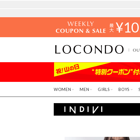
WEEKLY
¥
10
COUPON & SALE
OU
WOMEN
MEN
GIRLS
BOYS