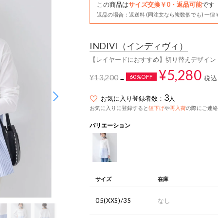
この商品は
サイズ交換￥0・返品可能
です
返品の場合：返送料 (同注文なら複数個でも) 一律￥
INDIVI
（インディヴィ）
【レイヤードにおすすめ】切り替えデザイントッ
¥5,280
¥13,200
60%OFF
税込
→
3
お気に入り登録者数：
人
お気に入りに登録すると
値下げ
や
再入荷
の際にご連絡
バリエーション
サイズ
在庫
05(XXS)/3S
なし