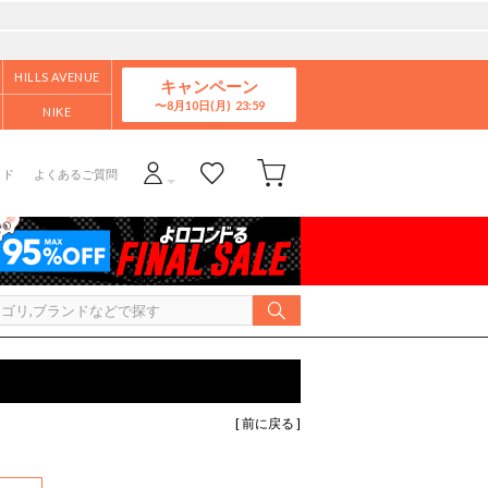
HILLS AVENUE
キャンペーン
8月10日(月)
NIKE
イド
よくあるご質問
[ 前に戻る ]