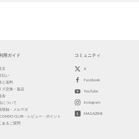
利用ガイド
コミュニティ
注文
X
支払い
Facebook
送と送料
イズ交換・返品
YouTube
返金
Instagram
品について
員登録・メルマガ
MAGAZINE
OCONDO CLUB・レビュー・ポイント
くあるご質問