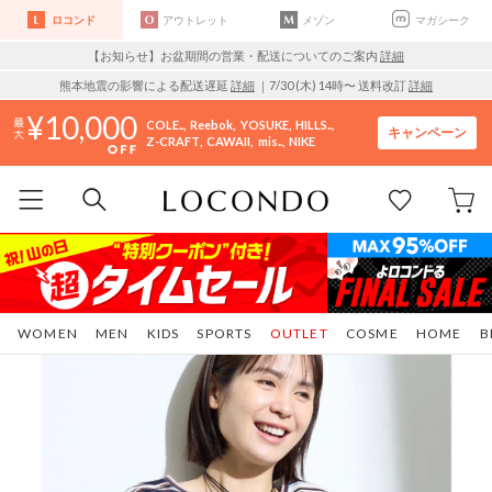
ロコンド
アウトレット
メゾン
マガシーク
【お知らせ】お盆期間の営業・配送についてのご案内
詳細
熊本地震の影響による配送遅延
詳細
｜7/30 (木) 14時〜 送料改訂
詳細
10,000
COLE..
Reebok
YOSUKE
HILLS..
キャンペーン
Z-CRAFT
CAWAII
mis..
NIKE
WOMEN
MEN
KIDS
SPORTS
OUTLET
COSME
HOME
B