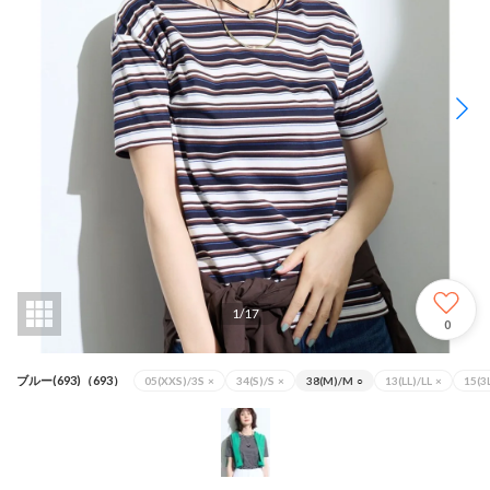
1
/
17
0
ブルー(693)（693）
05(XXS)/3S
×
34(S)/S
×
38(M)/M
○
13(LL)/LL
×
15(3