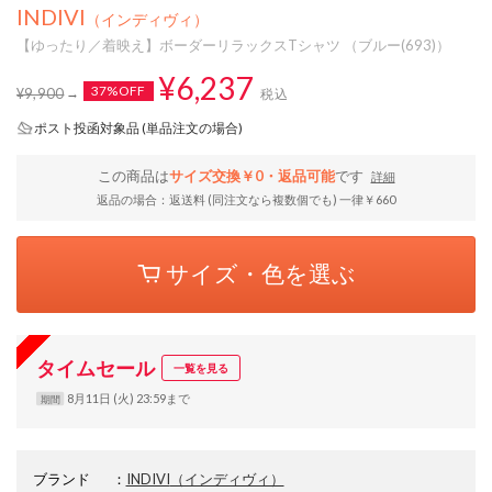
INDIVI
（インディヴィ）
【ゆったり／着映え】ボーダーリラックスTシャツ （ブルー(693)）
¥6,237
37%OFF
¥9,900
税込
ポスト投函対象品 (単品注文の場合)
この商品は
サイズ交換￥0・返品可能
です
詳細
返品の場合：返送料 (同注文なら複数個でも) 一律￥660
サイズ・色を選ぶ
タイムセール
一覧を見る
8月11日 (火) 23:59まで
期間
ブランド
：
INDIVI
（インディヴィ）