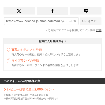
URLをコピー
紹介プログラムを利用してコイン獲得
詳細
お気に入り登録ガイド
商品
のお気に入り登録
再入荷やセール開始、残り１点の時にいち早くご連絡します
マイブランド
の登録
新商品やセール等、ブランドのお得な情報をお送りします
このアイテムへのお客様の声
レビュー投稿で最大
2,000
ポイント
※投稿は（対象商品の）ご購入者のみ可能
※投稿可能期間は商品出荷48時間後から30日間です