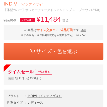
INDIVI
（インディヴィ）
【体型カバー】サッカーチェックドルマントップス （ブラウン(243)）
¥11,484
28%OFF
¥15,950
税込
この商品は
サイズ交換￥0・返品可能
です
詳細
返品の場合：返送料 (同注文なら複数個でも) 一律￥660
サイズ・色を選ぶ
タイムセール
一覧を見る
8月11日 (火) 23:59まで
期間
ブランド
：
INDIVI
（インディヴィ）
性別タイプ
：
レディース