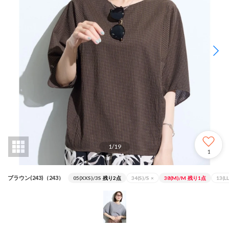
1
/
19
1
ブラウン(243)（243）
05(XXS)/3S
残り2点
34(S)/S
×
38(M)/M
残り1点
13(LL