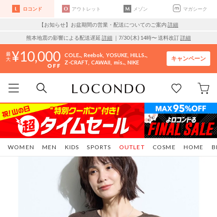
ロコンド
アウトレット
メゾン
マガシーク
【お知らせ】お盆期間の営業・配送についてのご案内
詳細
熊本地震の影響による配送遅延
詳細
｜7/30 (木) 14時〜 送料改訂
詳細
10,000
COLE..
Reebok
YOSUKE
HILLS..
キャンペーン
Z-CRAFT
CAWAII
mis..
NIKE
WOMEN
MEN
KIDS
SPORTS
OUTLET
COSME
HOME
B