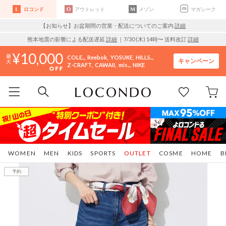
ロコンド
アウトレット
メゾン
マガシーク
【お知らせ】お盆期間の営業・配送についてのご案内
詳細
熊本地震の影響による配送遅延
詳細
｜7/30 (木) 14時〜 送料改訂
詳細
10,000
COLE..
Reebok
YOSUKE
HILLS..
キャンペーン
Z-CRAFT
CAWAII
mis..
NIKE
WOMEN
MEN
KIDS
SPORTS
OUTLET
COSME
HOME
B