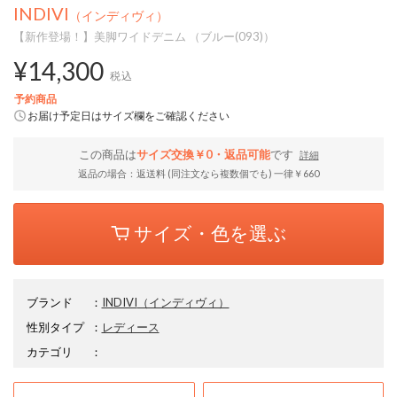
INDIVI
（インディヴィ）
【新作登場！】美脚ワイドデニム （ブルー(093)）
¥14,300
税込
予約商品
お届け予定日はサイズ欄をご確認ください
この商品は
サイズ交換￥0・返品可能
です
詳細
返品の場合：返送料 (同注文なら複数個でも) 一律￥660
サイズ・色を選ぶ
ブランド
：
INDIVI
（インディヴィ）
性別タイプ
：
レディース
カテゴリ
：