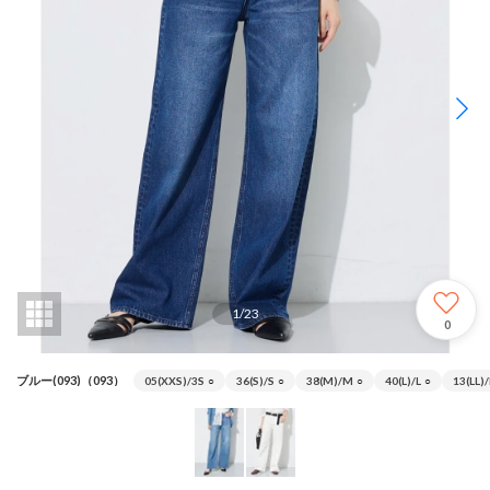
1
/
23
0
ブルー(093)（093）
05(XXS)/3S
○
36(S)/S
○
38(M)/M
○
40(L)/L
○
13(LL)/