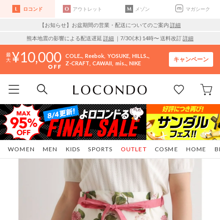
ロコンド
アウトレット
メゾン
マガシーク
【お知らせ】お盆期間の営業・配送についてのご案内
詳細
熊本地震の影響による配送遅延
詳細
｜7/30 (木) 14時〜 送料改訂
詳細
10,000
COLE..
Reebok
YOSUKE
HILLS..
キャンペーン
Z-CRAFT
CAWAII
mis..
NIKE
WOMEN
MEN
KIDS
SPORTS
OUTLET
COSME
HOME
B