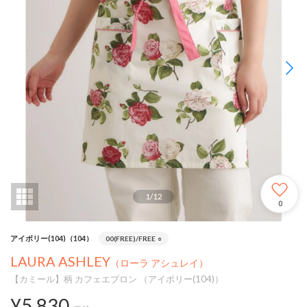
1
/
12
0
アイボリー(104)（104）
00(FREE)/FREE
○
LAURA ASHLEY
（ローラ アシュレイ）
【カミール】柄 カフェエプロン （アイボリー(104)）
¥5,830