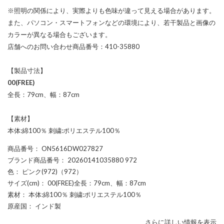
※照明の関係により、実際よりも色味が違って見える場合があります。
また、パソコン・スマートフォンなどの環境により、若干製品と画像の
カラーが異なる場合もございます。
店舗へのお問い合わせ商品番号：410-35880
【製品寸法】
00(FREE)
全長：79cm、幅：87cm
【素材】
本体:綿100％ 刺繍:ポリエステル100％
商品番号
： ON5616DW027827
ブランド商品番号
： 20260141035880 972
色
： ピンク(972)（972）
サイズ(cm)
： 00(FREE)全長：79cm、幅：87cm
素材
： 本体:綿100％ 刺繍:ポリエステル100％
原産国
： インド製
さらに詳しい情報を表示