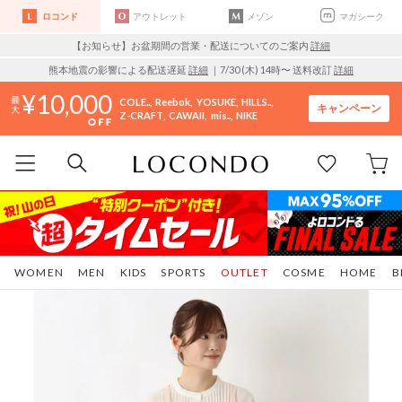
ロコンド
アウトレット
メゾン
マガシーク
【お知らせ】お盆期間の営業・配送についてのご案内
詳細
熊本地震の影響による配送遅延
詳細
｜7/30 (木) 14時〜 送料改訂
詳細
10,000
COLE..
Reebok
YOSUKE
HILLS..
キャンペーン
Z-CRAFT
CAWAII
mis..
NIKE
WOMEN
MEN
KIDS
SPORTS
OUTLET
COSME
HOME
B