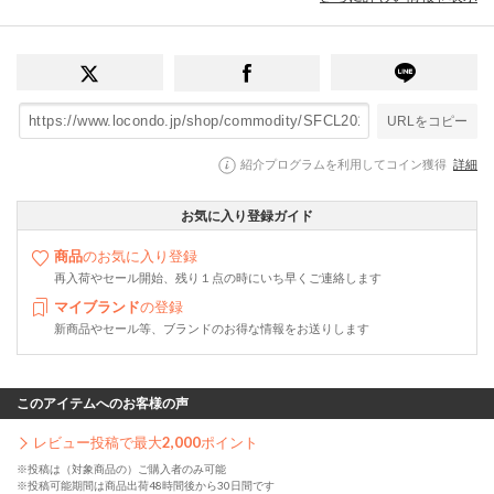
URLをコピー
紹介プログラムを利用してコイン獲得
詳細
お気に入り登録ガイド
商品
のお気に入り登録
再入荷やセール開始、残り１点の時にいち早くご連絡します
マイブランド
の登録
新商品やセール等、ブランドのお得な情報をお送りします
このアイテムへのお客様の声
レビュー投稿で最大
2,000
ポイント
※投稿は（対象商品の）ご購入者のみ可能
※投稿可能期間は商品出荷48時間後から30日間です