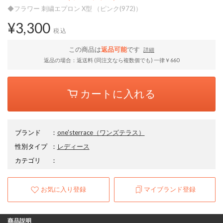
◆フラワー 刺繍エプロン X型 （ピンク(972)）
¥3,300
税込
この商品は
返品可能
です
詳細
返品の場合：返送料 (同注文なら複数個でも) 一律￥660
カートに入れる
ブランド
：
one'sterrace
（ワンズテラス）
性別タイプ
：
レディース
カテゴリ
：
お気に入り登録
マイブランド登録
商品説明