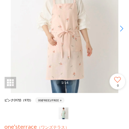
1
/
14
0
ピンク(972)（972）
00(FREE)/FREE
○
one'sterrace
（ワンズテラス）