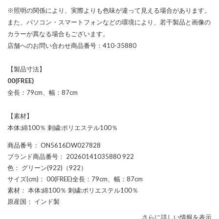
※照明の関係により、実際よりも色味が違って見える場合があります。
また、パソコン・スマートフォンなどの環境により、若干製品と画像の
カラーが異なる場合もございます。
店舗へのお問い合わせ商品番号：410-35880
【製品寸法】
00(FREE)
全長：79cm、幅：87cm
【素材】
本体:綿100％ 刺繍:ポリエステル100％
商品番号
： ON5616DW027828
ブランド商品番号
： 20260141035880 922
色
： グリーン(922)（922）
サイズ(cm)
： 00(FREE)全長：79cm、幅：87cm
素材
： 本体:綿100％ 刺繍:ポリエステル100％
原産国
： インド製
さらに詳しい情報を表示