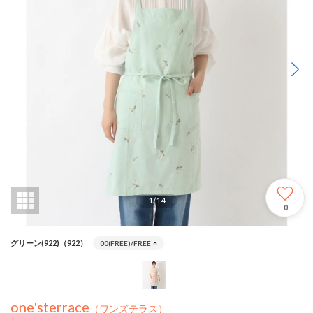
1
/
14
0
グリーン(922)（922）
00(FREE)/FREE
○
one'sterrace
（ワンズテラス）