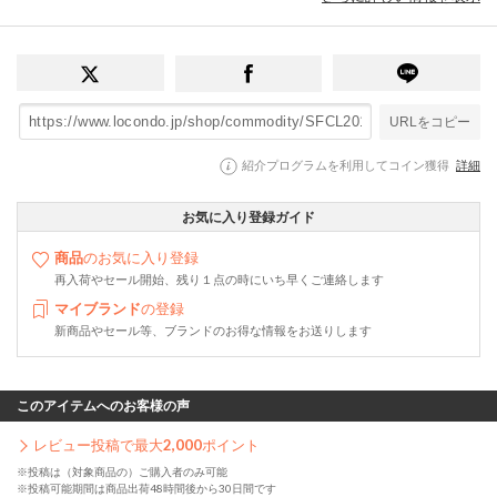
URLをコピー
紹介プログラムを利用してコイン獲得
詳細
お気に入り登録ガイド
商品
のお気に入り登録
再入荷やセール開始、残り１点の時にいち早くご連絡します
マイブランド
の登録
新商品やセール等、ブランドのお得な情報をお送りします
このアイテムへのお客様の声
レビュー投稿で最大
2,000
ポイント
※投稿は（対象商品の）ご購入者のみ可能
※投稿可能期間は商品出荷48時間後から30日間です