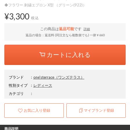
◆フラワー 刺繍エプロン X型 （グリーン(922)）
¥3,300
税込
この商品は
返品可能
です
詳細
返品の場合：返送料 (同注文なら複数個でも) 一律￥660
カートに入れる
ブランド
：
one'sterrace
（ワンズテラス）
性別タイプ
：
レディース
カテゴリ
：
お気に入り登録
マイブランド登録
商品説明