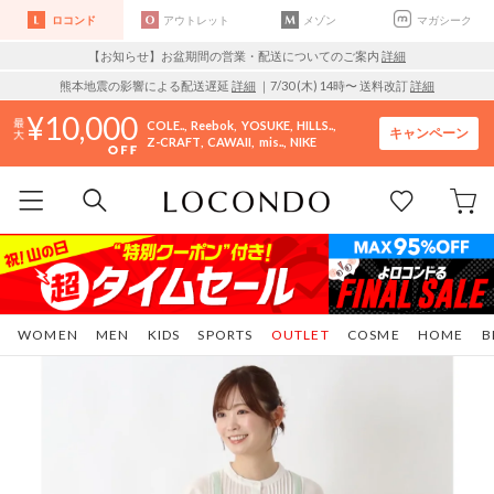
ロコンド
アウトレット
メゾン
マガシーク
【お知らせ】お盆期間の営業・配送についてのご案内
詳細
熊本地震の影響による配送遅延
詳細
｜7/30 (木) 14時〜 送料改訂
詳細
10,000
COLE..
Reebok
YOSUKE
HILLS..
キャンペーン
Z-CRAFT
CAWAII
mis..
NIKE
WOMEN
MEN
KIDS
SPORTS
OUTLET
COSME
HOME
B