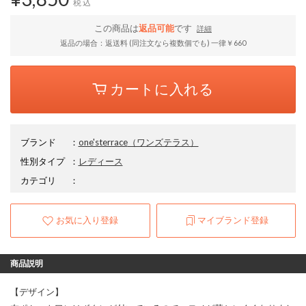
税込
この商品は
返品可能
です
詳細
返品の場合：返送料 (同注文なら複数個でも) 一律￥660
カートに入れる
ブランド
：
one'sterrace
（ワンズテラス）
性別タイプ
：
レディース
カテゴリ
：
お気に入り登録
マイブランド登録
商品説明
【デザイン】