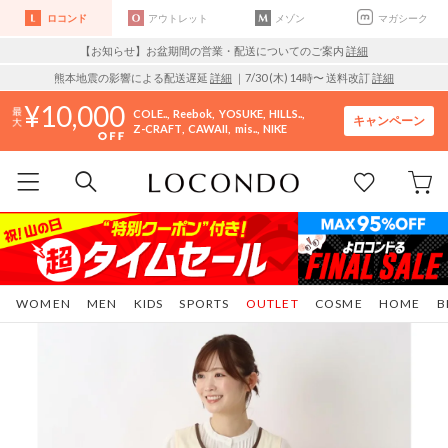
ロコンド
アウトレット
メゾン
マガシーク
【お知らせ】お盆期間の営業・配送についてのご案内
詳細
熊本地震の影響による配送遅延
詳細
｜7/30 (木) 14時〜 送料改訂
詳細
10,000
COLE..
Reebok
YOSUKE
HILLS..
キャンペーン
Z-CRAFT
CAWAII
mis..
NIKE
WOMEN
MEN
KIDS
SPORTS
OUTLET
COSME
HOME
B