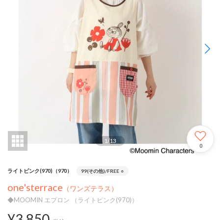
1
/
13
0
ライトピンク(970)（970）
99(その他)/FREE
○
one'sterrace
（ワンズテラス）
◆MOOMIN エプロン （ライトピンク(970)）
¥3,850