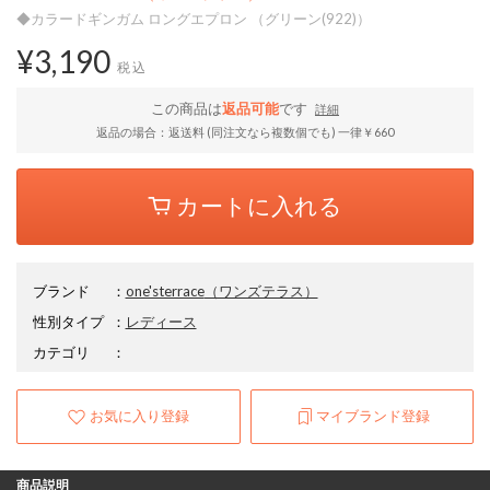
◆カラードギンガム ロングエプロン （グリーン(922)）
¥3,190
税込
この商品は
返品可能
です
詳細
返品の場合：返送料 (同注文なら複数個でも) 一律￥660
カートに入れる
ブランド
：
one'sterrace
（ワンズテラス）
性別タイプ
：
レディース
カテゴリ
：
お気に入り登録
マイブランド登録
商品説明