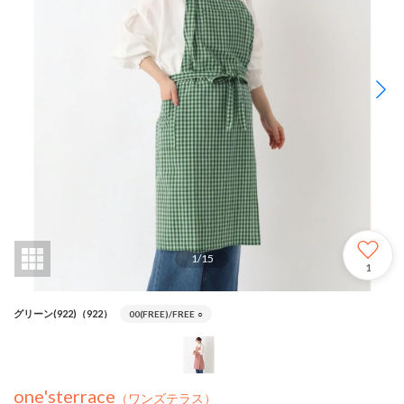
1
/
15
1
グリーン(922)（922）
00(FREE)/FREE
○
one'sterrace
（ワンズテラス）