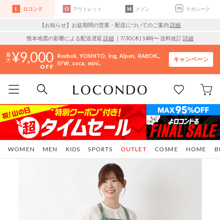
ロコンド
アウトレット
メゾン
マガシーク
【お知らせ】お盆期間の営業・配送についてのご案内
詳細
熊本地震の影響による配送遅延
詳細
｜7/30 (木) 14時〜 送料改訂
詳細
9,000
Reebok
YOSHITO
ing
Alpen
RABOK..
キャンペーン
SFW
coca
mini..
WOMEN
MEN
KIDS
SPORTS
OUTLET
COSME
HOME
B