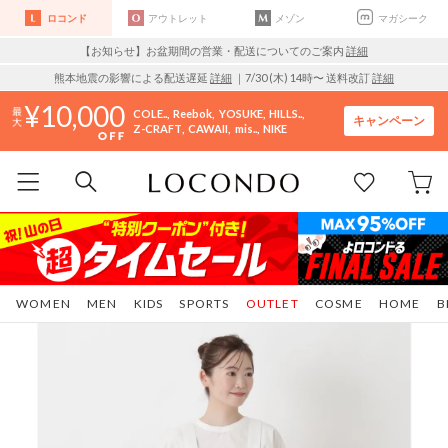
ロコンド
アウトレット
メゾン
マガシーク
【お知らせ】お盆期間の営業・配送についてのご案内
詳細
熊本地震の影響による配送遅延
詳細
｜7/30 (木) 14時〜 送料改訂
詳細
10,000
COLE..
Reebok
YOSUKE
HILLS..
キャンペーン
Z-CRAFT
CAWAII
mis..
NIKE
WOMEN
MEN
KIDS
SPORTS
OUTLET
COSME
HOME
B