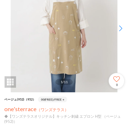
1
/
11
0
ベージュ(952)（952）
00(FREE)/FREE
○
one'sterrace
（ワンズテラス）
◆【ワンズテラスオリジナル】キッチン刺繍 エプロン H型 （ベージュ
(952)）