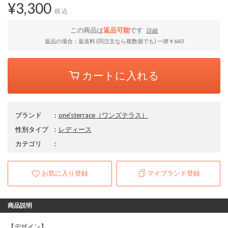
¥3,300
税込
この商品は
返品可能
です
詳細
返品の場合：返送料 (同注文なら複数個でも) 一律￥660
カートに入れる
ブランド
：
one'sterrace
（ワンズテラス）
性別タイプ
：
レディース
カテゴリ
：
お気に入り登録
マイブランド登録
商品説明
【デザイン】