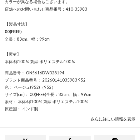
カラーが異なる場合もございます。
店舗へのお問い合わせ商品番号：410-35983
【製品寸法】
00(FREE)
全長：83cm、幅：99cm
【素材】
本体:綿100％ 刺繍:ポリエステル100％
商品番号
： ON5616DW028194
ブランド商品番号
： 20260141035983 952
色
： ベージュ(952)（952）
サイズ(cm)
： 00(FREE)全長：83cm、幅：99cm
素材
： 本体:綿100％ 刺繍:ポリエステル100％
原産国
： インド製
さらに詳しい情報を表示