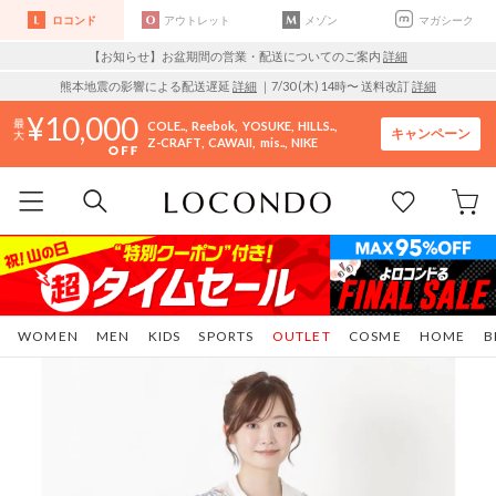
ロコンド
アウトレット
メゾン
マガシーク
【お知らせ】お盆期間の営業・配送についてのご案内
詳細
熊本地震の影響による配送遅延
詳細
｜7/30 (木) 14時〜 送料改訂
詳細
10,000
COLE..
Reebok
YOSUKE
HILLS..
キャンペーン
Z-CRAFT
CAWAII
mis..
NIKE
WOMEN
MEN
KIDS
SPORTS
OUTLET
COSME
HOME
B