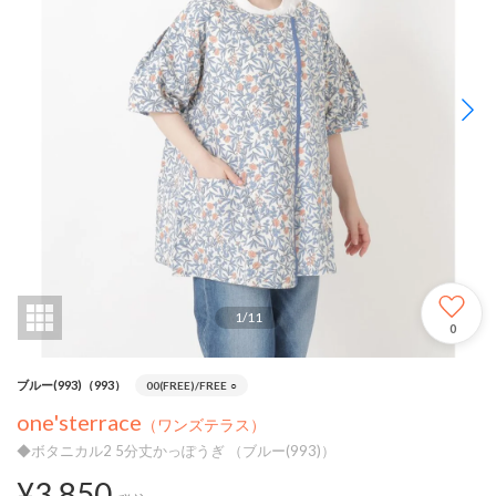
1
/
11
0
ブルー(993)（993）
00(FREE)/FREE
○
one'sterrace
（ワンズテラス）
◆ボタニカル2 5分丈かっぽうぎ （ブルー(993)）
¥3,850