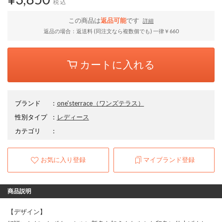
税込
この商品は
返品可能
です
詳細
返品の場合：返送料 (同注文なら複数個でも) 一律￥660
カートに入れる
ブランド
：
one'sterrace
（ワンズテラス）
性別タイプ
：
レディース
カテゴリ
：
お気に入り登録
マイブランド登録
商品説明
【デザイン】