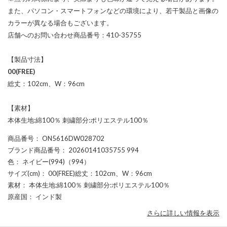
また、パソコン・スマートフォンなどの環境により、若干製品と画像の
カラーが異なる場合もございます。
店舗へのお問い合わせ商品番号：410-35755
【製品寸法】
00(FREE)
総丈：102cm、W：96cm
【素材】
本体生地:綿100％ 刺繍部分:ポリエステル100％
商品番号
： ON5616DW028702
ブランド商品番号
： 20260141035755 994
色
： ネイビー(994)（994）
サイズ(cm)
： 00(FREE)総丈：102cm、W：96cm
素材
： 本体生地:綿100％ 刺繍部分:ポリエステル100％
原産国
： インド製
さらに詳しい情報を表示