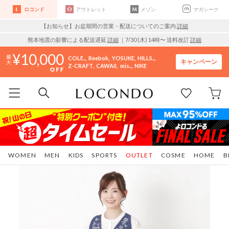
ロコンド
アウトレット
メゾン
マガシーク
【お知らせ】お盆期間の営業・配送についてのご案内
詳細
熊本地震の影響による配送遅延
詳細
｜7/30 (木) 14時〜 送料改訂
詳細
10,000
COLE..
Reebok
YOSUKE
HILLS..
キャンペーン
Z-CRAFT
CAWAII
mis..
NIKE
WOMEN
MEN
KIDS
SPORTS
OUTLET
COSME
HOME
B