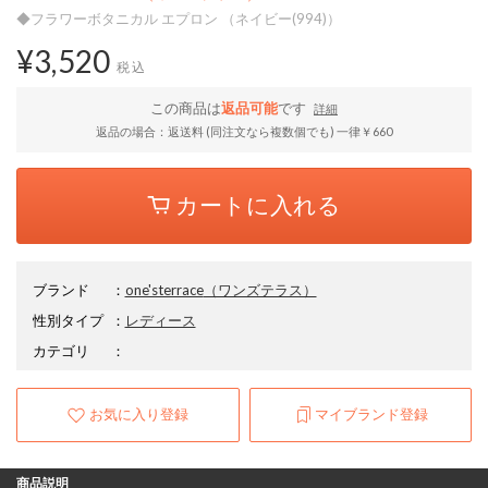
◆フラワーボタニカル エプロン （ネイビー(994)）
¥3,520
税込
この商品は
返品可能
です
詳細
返品の場合：返送料 (同注文なら複数個でも) 一律￥660
カートに入れる
ブランド
：
one'sterrace
（ワンズテラス）
性別タイプ
：
レディース
カテゴリ
：
お気に入り登録
マイブランド登録
商品説明