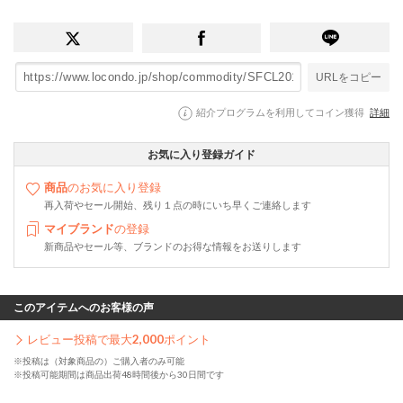
URLをコピー
紹介プログラムを利用してコイン獲得
詳細
お気に入り登録ガイド
商品
のお気に入り登録
再入荷やセール開始、残り１点の時にいち早くご連絡します
マイブランド
の登録
新商品やセール等、ブランドのお得な情報をお送りします
このアイテムへのお客様の声
レビュー投稿で最大
2,000
ポイント
※投稿は（対象商品の）ご購入者のみ可能
※投稿可能期間は商品出荷48時間後から30日間です