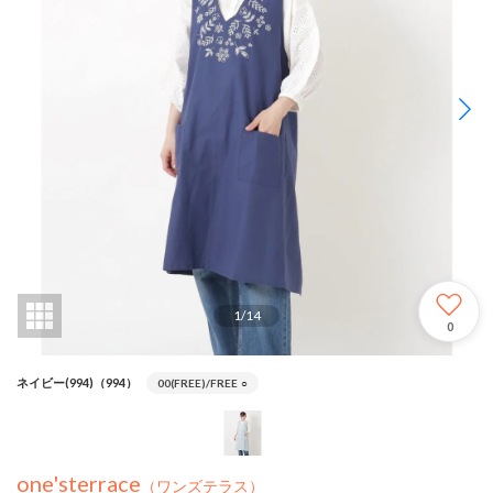
1
/
14
0
ネイビー(994)（994）
00(FREE)/FREE
○
one'sterrace
（ワンズテラス）