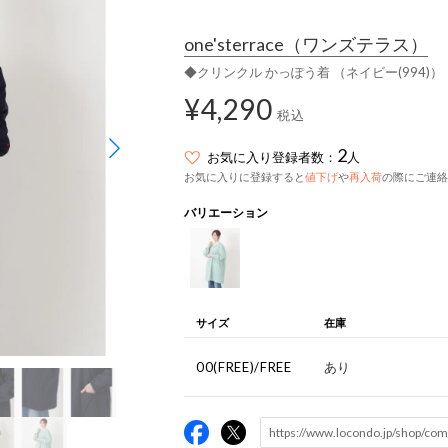
one'sterrace
（ワンズテラス）
◆クリンクル かっぽう着 （ネイビー(994)）
¥4,290
税込
2
お気に入り登録者数：
人
お気に入りに登録すると
値下げ
や
再入荷
の際にご連絡
バリエーション
サイズ
在庫
00(FREE)/FREE
あり