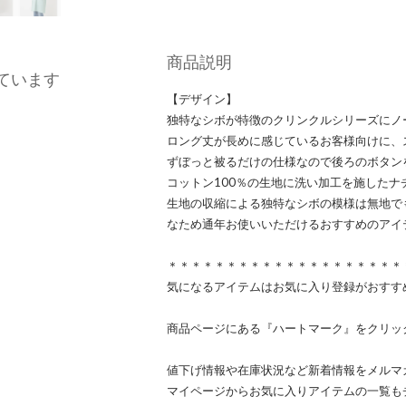
商品説明
ています
【デザイン】
独特なシボが特徴のクリンクルシリーズにノ
ロング丈が長めに感じているお客様向けに、
ずぼっと被るだけの仕様なので後ろのボタン
コットン100％の生地に洗い加工を施したナ
生地の収縮による独特なシボの模様は無地で
なため通年お使いいただけるおすすめのアイ
＊＊＊＊＊＊＊＊＊＊＊＊＊＊＊＊＊＊＊＊
気になるアイテムはお気に入り登録がおすす
商品ページにある『ハートマーク』をクリッ
値下げ情報や在庫状況など新着情報をメルマ
マイページからお気に入りアイテムの一覧も