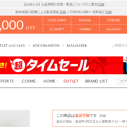
【お知らせ】お盆期間の営業・配送についてのご案内
詳細
熊本地震の影響による配送遅延
詳細
｜7/30 (木) 14時〜 送料改訂
詳細
,000
COLE HAAN
Reebok
YOSUKE
OFF
Z-CRAFT
CAWAII
mischief
TLET
LOCOMAISON
MAGASEEK
(LOCOLET)
ご利用ガ
SPORTS
COSME
HOME
OUTLET
BRAND LIST
この商品は
返品可能
です
詳細
返品の場合：返送料 (同注文なら複数個でも) 一律￥