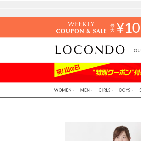
WEEKLY
¥
10
COUPON & SALE
OU
WOMEN
MEN
GIRLS
BOYS