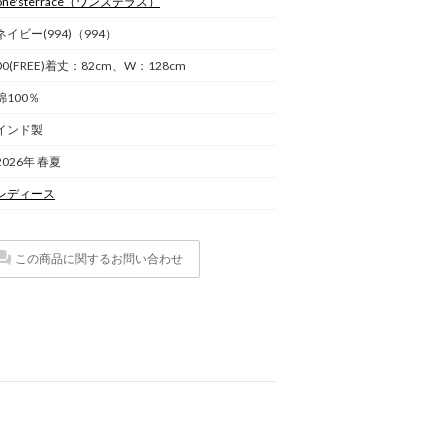
one'sterrace
（ワンズテラス）
ネイビー(994)（994）
00(FREE)着丈：82cm、W：128cm
綿100％
インド製
2026年 春夏
レディース
この商品に関するお問い合わせ