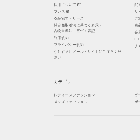
採用について
配
プレス
サ
衣装協力・リース
ご
特定商取引法に基づく表示・
商
古物営業法に基づく表記
会
利用規約
L
プライバシー規約
よ
なりすましメール・サイトにご注意くだ
さい
カテゴリ
レディースファッション
ガ
メンズファッション
ボ