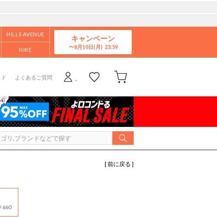
HILLS AVENUE
キャンペーン
8月10日(月)
NIKE
イド
よくあるご質問
[ 前に戻る ]
660