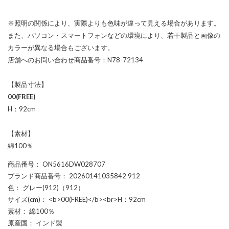
※照明の関係により、実際よりも色味が違って見える場合があります。
また、パソコン・スマートフォンなどの環境により、若干製品と画像の
カラーが異なる場合もございます。
店舗へのお問い合わせ商品番号：N78-72134
【製品寸法】
00(FREE)
H：92cm
【素材】
綿100％
商品番号
： ON5616DW028707
ブランド商品番号
： 20260141035842 912
色
： グレー(912)（912）
サイズ(cm)
： <b>00(FREE)</b><br>H：92cm
素材
： 綿100％
原産国
： インド製