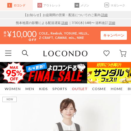
ロコンド
アウトレット
メゾン
マガシーク
【お知らせ】お盆期間の営業・配送についてのご案内
詳細
熊本地震の影響による配送遅延
詳細
｜7/30 (木) 14時〜 送料改訂
詳細
10,000
COLE..
Reebok
YOSUKE
HILLS..
キャンペーン
Z-CRAFT
CAWAII
mis..
NIKE
WOMEN
MEN
KIDS
SPORTS
OUTLET
COSME
HOME
B