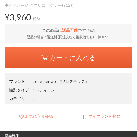
◆アベレージ タブリエ （グレー(912)）
¥3,960
税込
この商品は
返品可能
です
詳細
返品の場合：返送料 (同注文なら複数個でも) 一律￥660
カートに入れる
ブランド
：
one'sterrace
（ワンズテラス）
性別タイプ
：
レディース
カテゴリ
：
お気に入り登録
マイブランド登録
商品説明