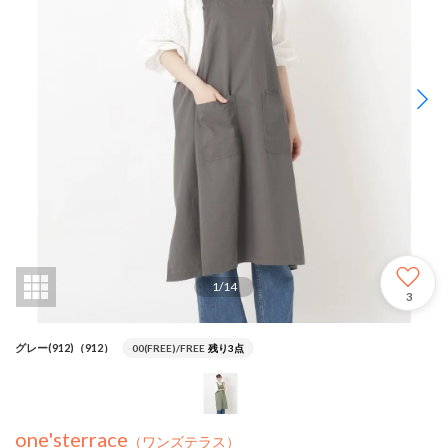
1
/
14
3
グレー(912)（912）
00(FREE)/FREE
残り3点
one'sterrace
（ワンズテラス）