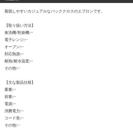
着脱しやすいカジュアルなバッククロスのエプロンです。
【取り扱い方法】
食洗機/乾燥機:--
電子レンジ:--
オーブン:--
対応熱源:--
耐熱/耐冷温度:--
その他:--
【主な製品仕様】
重量:--
容量:--
電源:--
消費電力:--
コード長:--
その他:--