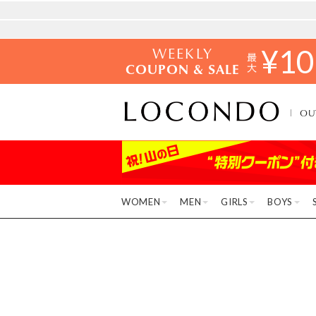
WEEKLY
¥
10
COUPON & SALE
OU
WOMEN
MEN
GIRLS
BOYS