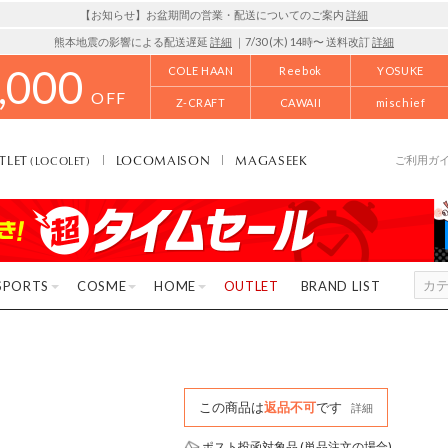
【お知らせ】お盆期間の営業・配送についてのご案内
詳細
熊本地震の影響による配送遅延
詳細
｜7/30 (木) 14時〜 送料改訂
詳細
,000
COLE HAAN
Reebok
YOSUKE
OFF
Z-CRAFT
CAWAII
mischief
TLET
LOCOMAISON
MAGASEEK
(LOCOLET)
ご利用ガ
SPORTS
COSME
HOME
OUTLET
BRAND LIST
この商品は
返品不可
です
詳細
ポスト投函対象品 (単品注文の場合)