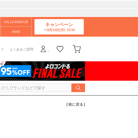
HILLS AVENUE
キャンペーン
8月10日(月)
NIKE
イド
よくあるご質問
[ 前に戻る ]