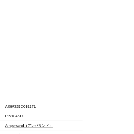
A08935EC018271
L151046 LG
Ampersand
（アンパサンド）