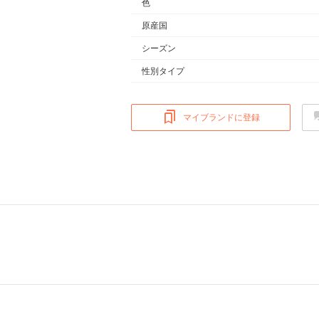
色
原産国
シーズン
性別タイプ
マイブランドに登録