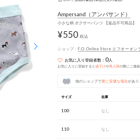
Ampersand
（アンパサンド）
小さな柄 ボクサーパンツ 【返品不可商品】 
¥550
税込
ショップ：
F.O.Online Store エフオー
0
お気に入り登録者数：
人
お気に入りに登録すると
値下げ
や
再入荷
の際にご連絡
他のショップで
更に安価な場合
があり
サイズ
在庫
100
なし
110
なし