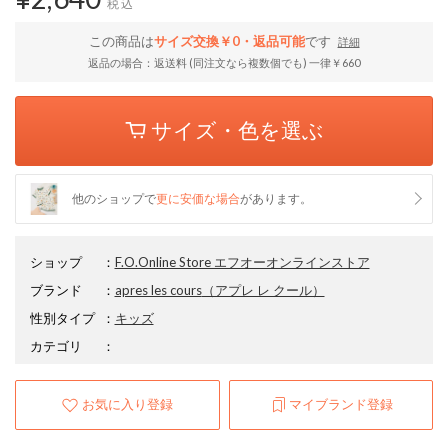
税込
この商品は
サイズ交換￥0・返品可能
です
詳細
返品の場合：返送料 (同注文なら複数個でも) 一律￥660
サイズ・色を選ぶ
他のショップで
更に安価な場合
があります。
ショップ
：
F.O.Online Store エフオーオンラインストア
ブランド
：
apres les cours
（アプレ レ クール）
性別タイプ
：
キッズ
カテゴリ
：
お気に入り登録
マイブランド登録