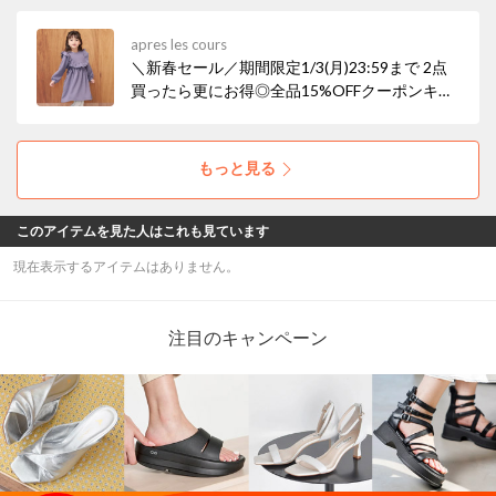
せる「ウェア＆ホームグッズ」が登場◎ あった
かCUTEなシリーズを是非チェック！
apres les cours
＼新春セール／期間限定1/3(月)23:59まで 2点
買ったら更にお得◎全品15%OFFクーポンキャ
ンペーンも開催！ お子様のオシャレをセール価
格で楽しめる大チャンス♪
もっと見る
このアイテムを見た人はこれも見ています
現在表示するアイテムはありません。
注目のキャンペーン