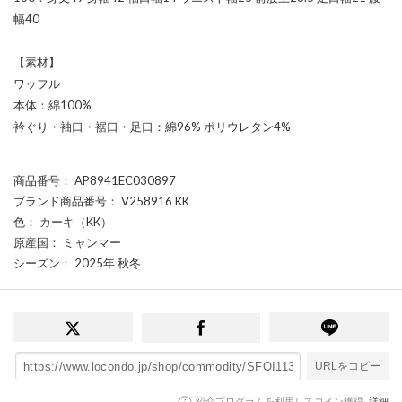
幅40
【素材】
ワッフル
本体：綿100%
衿ぐり・袖口・裾口・足口：綿96% ポリウレタン4%
商品番号
： AP8941EC030897
ブランド商品番号
： V258916 KK
色
： カーキ（KK）
原産国
： ミャンマー
シーズン
： 2025年 秋冬
URLをコピー
紹介プログラムを利用してコイン獲得
詳細