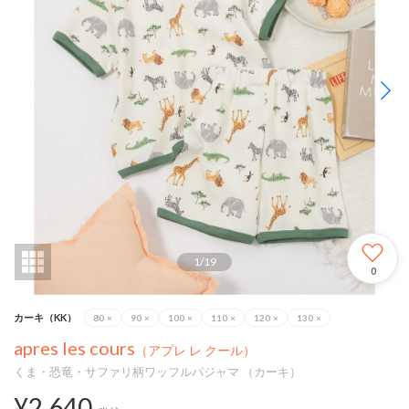
1
/
19
0
カーキ（KK）
80
×
90
×
100
×
110
×
120
×
130
×
apres les cours
（アプレ レ クール）
くま・恐竜・サファリ柄ワッフルパジャマ （カーキ）
¥2,640