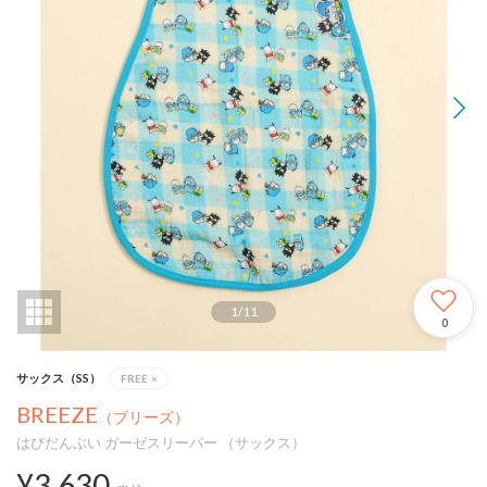
1
/
11
0
サックス（SS）
FREE
×
BREEZE
（ブリーズ）
はぴだんぶい ガーゼスリーパー （サックス）
¥3,630