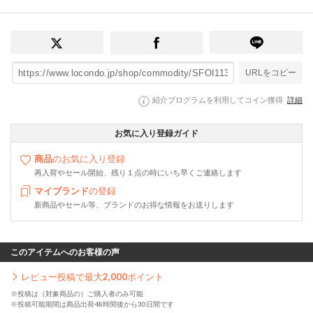
URLをコピー
紹介プログラムを利用してコイン獲得
詳細
お気に入り登録ガイド
商品
のお気に入り登録
再入荷やセール開始、残り１点の時にいち早くご連絡します
マイブランド
の登録
新商品やセール等、ブランドのお得な情報をお送りします
このアイテムへのお客様の声
レビュー投稿で最大
2,000
ポイント
※投稿は（対象商品の）ご購入者のみ可能
※投稿可能期間は商品出荷48時間後から30日間です