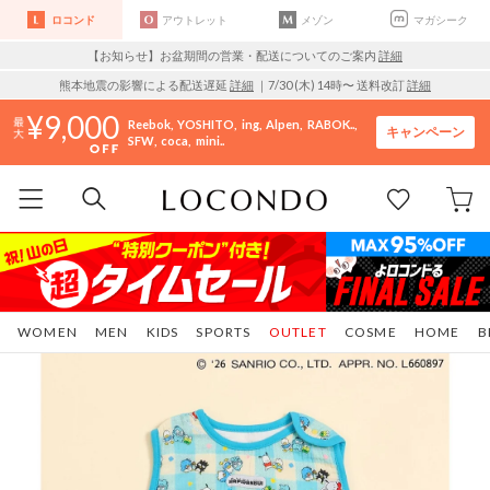
ロコンド
アウトレット
メゾン
マガシーク
【お知らせ】お盆期間の営業・配送についてのご案内
詳細
熊本地震の影響による配送遅延
詳細
｜7/30 (木) 14時〜 送料改訂
詳細
9,000
Reebok
YOSHITO
ing
Alpen
RABOK..
キャンペーン
SFW
coca
mini..
WOMEN
MEN
KIDS
SPORTS
OUTLET
COSME
HOME
B