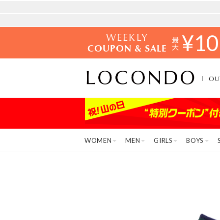
WEEKLY
¥
10
COUPON & SALE
OU
WOMEN
MEN
GIRLS
BOYS