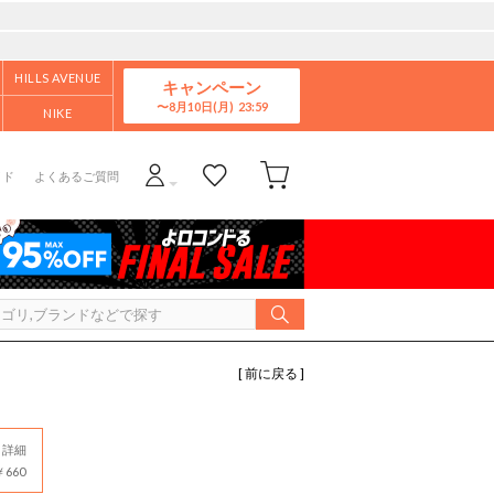
HILLS AVENUE
キャンペーン
8月10日(月)
NIKE
イド
よくあるご質問
[ 前に戻る ]
詳細
660