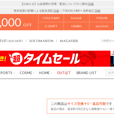
【お知らせ】お盆期間の営業・配送についてのご案内
詳細
熊本地震の影響による配送遅延
詳細
｜7/30 (木) 14時〜 送料改訂
詳細
,000
COLE HAAN
Reebok
YOSUKE
OFF
Z-CRAFT
CAWAII
mischief
TLET
LOCOMAISON
MAGASEEK
(LOCOLET)
ご利用ガ
SPORTS
COSME
HOME
OUTLET
BRAND LIST
この商品は
サイズ交換￥0・返品可能
です
返品の場合：返送料 (同注文なら複数個でも) 一律￥