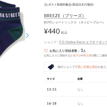
ポスト投函対象品 (単品注文の場合)
BREEZE
（ブリーズ）
BOYSショートソックス （ネイビーブルー）
¥440
税込
ショップ：
F.O.Online Store エフオー
1
お気に入り登録者数：
人
お気に入りに登録すると
値下げ
や
再入荷
の際にご連絡
他のショップで
更に安価な場合
があり
サイズ
在庫
13-15
なし
16-18
なし