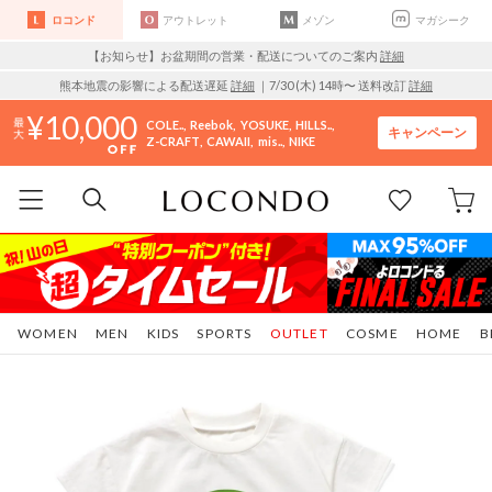
ロコンド
アウトレット
メゾン
マガシーク
【お知らせ】お盆期間の営業・配送についてのご案内
詳細
熊本地震の影響による配送遅延
詳細
｜7/30 (木) 14時〜 送料改訂
詳細
10,000
COLE..
Reebok
YOSUKE
HILLS..
キャンペーン
Z-CRAFT
CAWAII
mis..
NIKE
WOMEN
MEN
KIDS
SPORTS
OUTLET
COSME
HOME
B