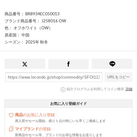
商品番号
： BR8934EC050013
ブランド商品番号
： J258016 OW
色
： オフホワイト（OW）
原産国
： 中国
シーズン
： 2025年 秋冬
URLをコピー
紹介プログラムを利用してコイン獲得
詳細
お気に入り登録ガイド
商品
のお気に入り登録
再入荷やセール開始、残り１点の時にいち早くご連絡します
マイブランド
の登録
新商品やセール等、ブランドのお得な情報をお送りします