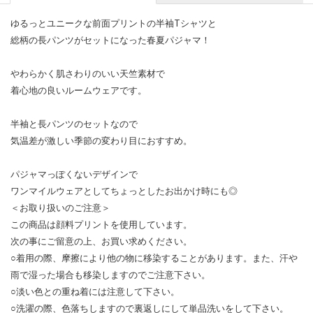
ゆるっとユニークな前面プリントの半袖Tシャツと
総柄の長パンツがセットになった春夏パジャマ！
やわらかく肌さわりのいい天竺素材で
着心地の良いルームウェアです。
半袖と長パンツのセットなので
気温差が激しい季節の変わり目におすすめ。
パジャマっぽくないデザインで
ワンマイルウェアとしてちょっとしたお出かけ時にも◎
＜お取り扱いのご注意＞
この商品は顔料プリントを使用しています。
次の事にご留意の上、お買い求めください。
○着用の際、摩擦により他の物に移染することがあります。また、汗や
雨で湿った場合も移染しますのでご注意下さい。
○淡い色との重ね着には注意して下さい。
○洗濯の際、色落ちしますので裏返しにして単品洗いをして下さい。