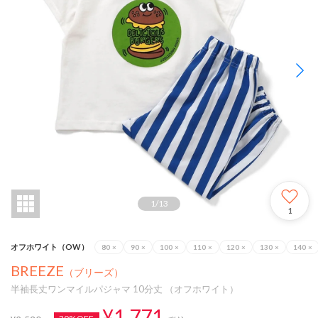
1
/
13
1
オフホワイト（OW）
80
×
90
×
100
×
110
×
120
×
130
×
140
×
BREEZE
（ブリーズ）
半袖長丈ワンマイルパジャマ 10分丈 （オフホワイト）
¥1,771