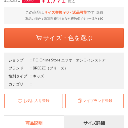
30%OFF
¥2,530
税込
この商品は
サイズ交換￥0・返品可能
です
詳細
返品の場合：返送料 (同注文なら複数個でも) 一律￥660
サイズ・色を選ぶ
ショップ
：
F.O.Online Store エフオーオンラインストア
ブランド
：
BREEZE
（ブリーズ）
性別タイプ
：
キッズ
カテゴリ
：
お気に入り登録
マイブランド登録
商品説明
サイズ詳細