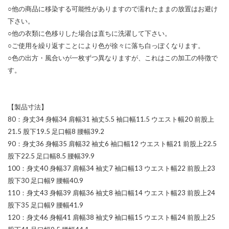
○他の商品に移染する可能性がありますので濡れたままの放置はお避け
下さい。
○他の衣類に色移りした場合は直ちに洗濯して下さい。
○ご使用を繰り返すことにより色が徐々に落ち白っぽくなります。
○色の出方・風合いが一枚ずつ異なりますが、これはこの加工の特徴で
す。
【製品寸法】
80：身丈34 身幅34 肩幅31 袖丈5.5 袖口幅11.5 ウエスト幅20 前股上
21.5 股下19.5 足口幅8 腰幅39.2
90：身丈36 身幅35 肩幅32 袖丈6 袖口幅12 ウエスト幅21 前股上22.5
股下22.5 足口幅8.5 腰幅39.9
100：身丈40 身幅37 肩幅34 袖丈7 袖口幅13 ウエスト幅22 前股上23
股下30 足口幅9 腰幅40.9
110：身丈43 身幅39 肩幅36 袖丈8 袖口幅14 ウエスト幅23 前股上24
股下35 足口幅9 腰幅41.9
120：身丈46 身幅41 肩幅38 袖丈9 袖口幅15 ウエスト幅24 前股上25