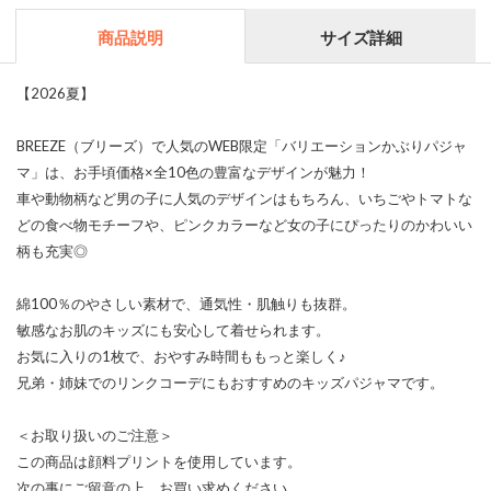
商品説明
サイズ詳細
【2026夏】
BREEZE（ブリーズ）で人気のWEB限定「バリエーションかぶりパジャ
マ」は、お手頃価格×全10色の豊富なデザインが魅力！
車や動物柄など男の子に人気のデザインはもちろん、いちごやトマトな
どの食べ物モチーフや、ピンクカラーなど女の子にぴったりのかわいい
柄も充実◎
綿100％のやさしい素材で、通気性・肌触りも抜群。
敏感なお肌のキッズにも安心して着せられます。
お気に入りの1枚で、おやすみ時間ももっと楽しく♪
兄弟・姉妹でのリンクコーデにもおすすめのキッズパジャマです。
＜お取り扱いのご注意＞
この商品は顔料プリントを使用しています。
次の事にご留意の上、お買い求めください。