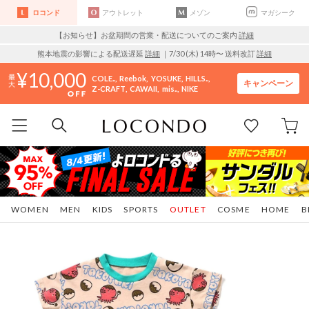
ロコンド
アウトレット
メゾン
マガシーク
【お知らせ】お盆期間の営業・配送についてのご案内
詳細
熊本地震の影響による配送遅延
詳細
｜7/30 (木) 14時〜 送料改訂
詳細
10,000
COLE..
Reebok
YOSUKE
HILLS..
キャンペーン
Z-CRAFT
CAWAII
mis..
NIKE
WOMEN
MEN
KIDS
SPORTS
OUTLET
COSME
HOME
B