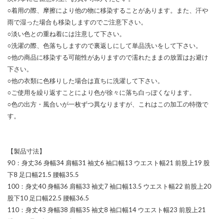
○着用の際、摩擦により他の物に移染することがあります。また、汗や
雨で湿った場合も移染しますのでご注意下さい。
○淡い色との重ね着には注意して下さい。
○洗濯の際、色落ちしますので裏返しにして単品洗いをして下さい。
○他の商品に移染する可能性がありますので濡れたままの放置はお避け
下さい。
○他の衣類に色移りした場合は直ちに洗濯して下さい。
○ご使用を繰り返すことにより色が徐々に落ち白っぽくなります。
○色の出方・風合いが一枚ずつ異なりますが、これはこの加工の特徴で
す。
【製品寸法】
90：身丈36 身幅34 肩幅31 袖丈6 袖口幅13 ウエスト幅21 前股上19 股
下8 足口幅21.5 腰幅35.5
100：身丈40 身幅36 肩幅33 袖丈7 袖口幅13.5 ウエスト幅22 前股上20
股下10 足口幅22.5 腰幅36.5
110：身丈43 身幅38 肩幅35 袖丈8 袖口幅14 ウエスト幅23 前股上21