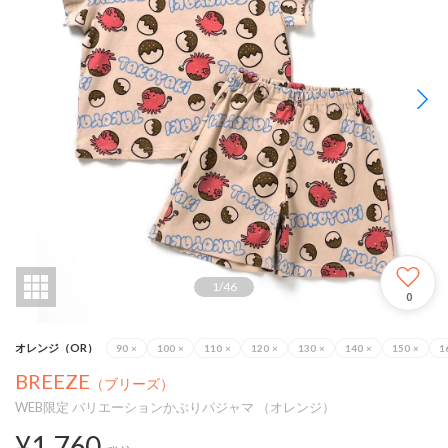
1
/
46
0
オレンジ（OR）
90
×
100
×
110
×
120
×
130
×
140
×
150
×
1
BREEZE
（ブリーズ）
WEB限定 バリエーションかぶりパジャマ （オレンジ）
¥1,760