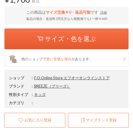
税込
この商品は
サイズ交換￥0・返品可能
です
詳細
返品の場合：返送料 (同注文なら複数個でも) 一律￥660
サイズ・色を選ぶ
他のショップで
更に安価な場合
があります。
ショップ
：
F.O.Online Store エフオーオンラインストア
ブランド
：
BREEZE
（ブリーズ）
性別タイプ
：
キッズ
カテゴリ
：
お気に入り登録
マイブランド登録